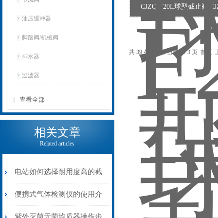
CJZQ-F20L球型截止阀|CJZ
油压缓冲器
脚踏阀/机械阀
共 39 条记录，当前 1 / 3 页 首
排水器
过滤器
查看全部
相关文章
Related articles
电站如何选择耐用度高的截
止阀？
便携式气体检测仪的使用介
绍
紫外灭菌无菌均质器操作步