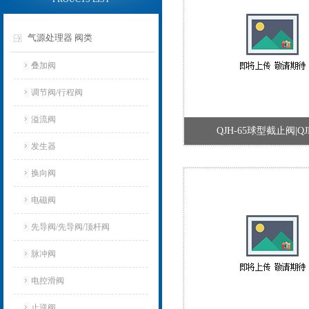
气源处理器 阀类
叠加阀
调节阀/行程阀
溢流阀
QJH-65球型截止阀|QJH
发生器
换向阀
电磁阀
先导阀/先导阀/顶杆阀
脉冲阀
电控滑阀
止逆阀