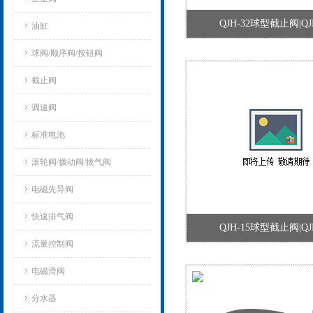
QJH-32球型截止阀|QJH
油缸
球阀/顺序阀/按钮阀
截止阀
调速阀
标准电池
滚轮阀/拨动阀/拔气阀
电磁先导阀
快速排气阀
QJH-15球型截止阀|QJH
流量控制阀
电磁滑阀
分水器