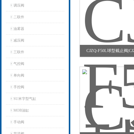
调压阀
二联件
油雾器
减压阀
CJZQ-F50L球型截止阀|CJZ
三联件
气控阀
单向阀
手控阀
SU米字型气缸
MOB油缸
手动阀
节流阀