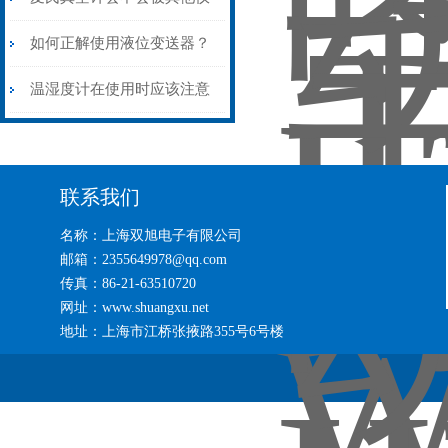
器替代
如何正解使用液位变送器？
温湿度计在使用时应该注意
哪几点？
联系我们
名称：上海双旭电子有限公司
邮箱：2355649978@qq.com
传真：86-21-63510720
网址：www.shuangxu.net
地址：上海市江桥张掖路355号6号楼