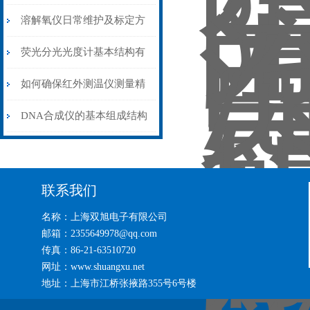
溶解氧仪日常维护及标定方
法
荧光分光光度计基本结构有
哪些
如何确保红外测温仪测量精
度
DNA合成仪的基本组成结构
和性能
联系我们
名称：上海双旭电子有限公司
邮箱：2355649978@qq.com
传真：86-21-63510720
网址：www.shuangxu.net
地址：上海市江桥张掖路355号6号楼