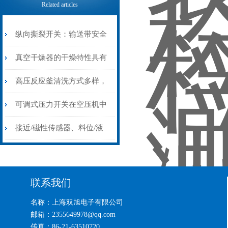
Related articles
纵向撕裂开关：输送带安全
运行的“生命保护线”
真空干燥器的干燥特性具有
环保效应
高压反应釜清洗方式多样，
该如何选择？
可调式压力开关在空压机中
的使用
接近/磁性传感器、料位/液
位检测、皮带输送机保护开
关
联系我们
名称：上海双旭电子有限公司
邮箱：2355649978@qq.com
传真：86-21-63510720