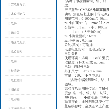
涡流传感器测量铜、铝、锌、
交流钳形表
域。
产品型号:
CM8823涂层高精
水份测定仪
功能: 测量铝基上的非导电涂
测量范围：0-1000um/0-40m
zui小曲面:F: 凸1.5mm/ 凹 25m
电桥
分辨率: 0.1 um （小于100um
1 um （大于100um）
示波器
zui小测量面积：6mm
zui薄基底：0.3mm
绝缘电阻表
公制/英制：可选择
电池电压指示：低电压提示
温度探头
自动关机
使用环境：温度：0-40℃ 湿度：
电源
准确度: ±1~3%n 或 ±2.5um
电源: 4节5号电池
检流计
外形尺寸: 161x69x32 mm
重量：210g（不含电池）
涡流传感器测量铜、铝、锌
电位差计
领域。
高精度涂层测厚仪采用了磁性
测速仪
度(如铬、锌、铜、铝、珐琅
塑料等)。 ◆磁性法(f型
电容箱
磁阻变化，通过测量其变化可
盖层接触时，金属基体上产生
高频信号发生器