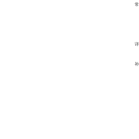
常
详
补