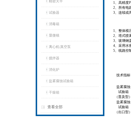
精密天平
1、高精度
2、所有电
试验器
3、连续或
消毒箱
1、整体模
显微镜
2、塔式喷
3、玻璃钢
4、采用水
离心机/真空泵
5、线路控
搅拌器
消化炉
技术指标
盐雾腐蚀试验箱
盐雾腐蚀
试验箱
干燥箱
（普及型
盐雾腐蚀
查看全部
试验箱
（出口型