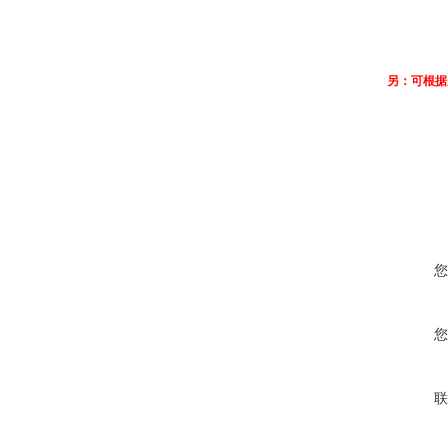
另：可根据
您
您
联