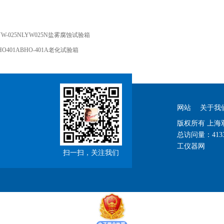
YW-025NLYW025N盐雾腐蚀试验箱
HO401ABHO-401A老化试验箱
网站
关于我
版权所有 上
总访问量：
413
工仪器网
扫一扫，关注我们