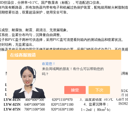
PID控温仪，分辨率+0.1°C。国产数显表（标配），可选配进口仪表。
路均装有断路器，所有加热器均带有电子和机械过热保护装置，配电箱用耐火树脂制
周期喷雾任选，双重超温保护，使用安全可靠。
压成型、耐腐蚀、耐震、易清洁、无泄漏现象。
雾系统，盐雾分布均匀，沉降量自由调整。
盖子和PVC盖子两种可供选择，采用PVC盖可清楚看到箱内的测试物品和喷雾状况。
密封结构，无盐雾溢出。
制板及其他元器件均固定于便于检查和维护的位置，采用门锁开启式边盖门，不仅美
欢迎您！
内胆尺寸
外形尺寸
来自局域网的朋友！有什么可以帮助您的
型号
（mm）
（mm）
技术参数
适用
吗？
（W*D*H）
（W*D*H）
LYW-015
580*450*400
1100*700*1050
1、温度范围：
LYW-025
1000*640*500
1500*850*1250
RT+5°C～55℃
GB/242
）
LYW-075
1100*740*500
1680*950*1450
2、温度均匀度：2℃
GB/T 10
3、温度波动度
±
0.5℃
GB/T 10
LYW-015N
460*600*500
620*1110*970
ISO92
4、盐雾沉降率：
LYW-025N
640*1000*500
820*1530*1180
2
）
LYW-075N
700*1100*500
920*1630*1180
1～2ml/（
80cm
·h）