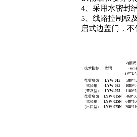
4
、采用水密封
5
、线路控制板
启式边盖门，不
内胆尺
技术指标
型号
（mm
（W*D
盐雾腐蚀
LYW-015
580*4
试验箱
LYW-025
1000*6
（普及型）
LYW-075
1100*7
盐雾腐蚀
LYW-015N
460*6
试验箱
LYW-025N
640*10
（出口型）
LYW-075N
700*11