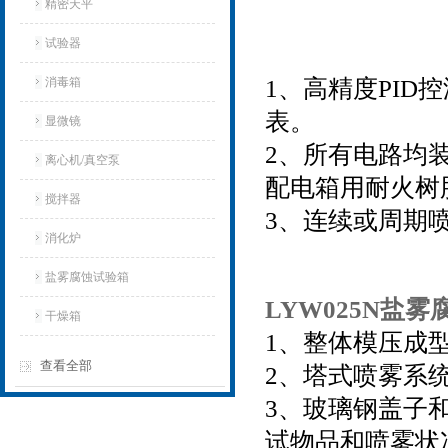
精密天平
试验器
消毒箱
1
、高精度PID
表。
显微镜
2
、所有电路均
离心机/真空泵
配电箱用耐火树
搅拌器
3
、连续或周期
消化炉
盐雾腐蚀试验箱
LYW025N盐
干燥箱
1
、整体模压成
查看全部
2
、塔式喷雾系
3
、玻璃钢盖子和
试物品和喷雾状