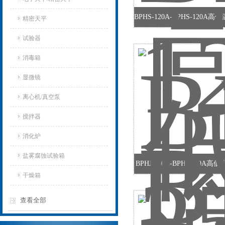
精密天平
试验器
消毒箱
显微镜
离心机/真空泵
搅拌器
消化炉
盐雾腐蚀试验箱
BPHJ-250A-BPHJ-250A
干燥箱
查看全部