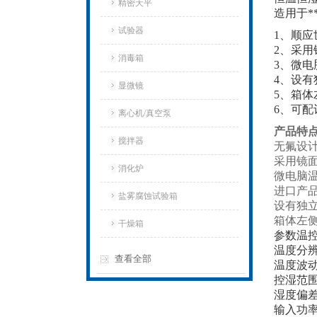
精密天平
造用于
试验器
1、顺
2、采
消毒箱
3、微
4、设
显微镜
5、箱体
6、可
离心机/真空泵
产品特
搅拌器
无氟设
采用镜
消化炉
微电脑
进口产
盐雾腐蚀试验箱
设有独
箱体左侧
干燥箱
参数温控
温度分辨
查看全部
温度波动
控湿范围
湿度偏差
输入功率