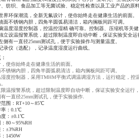
**、纺织、食品加工等无菌试验、稳定性检查以及工业产品的原
应世界环保潮流，全新无氟设计，使你始终走在健康生活的前面。
用镜面不锈钢内胆，四角半圆弧易清洁，箱内搁板间距可调。
电脑温度湿度控制器，控温控湿精 确可靠。控制器、压缩机等关
有独立设温报警系统，超过限制温度即自动中断，保证实验安全运
左侧有一直径25mm测试孔，便于实验操作与测量温度。
配记录仪（选配），记录温度湿度运行曲线。
点：
计，使你始终走在健康生活的前面。
面不锈钢内胆，四角半圆弧易清洁，箱内搁板间距可调。
温湿度控制器，采用TMHM平衡式调温调湿方法，运行稳定，控
品。
立限温报警系统，超过限制温度即自动中断，保证实验安全运行
有一直径25mm测试孔，便于实验操作.
范围：RT+10～85℃
率：0.1℃
度：±0.1℃
：80～95%RH
：±3%RH
：1450W