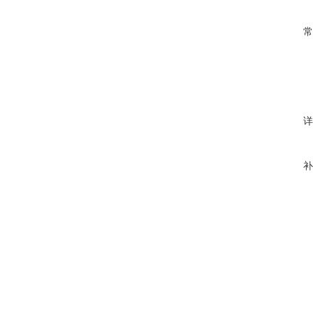
常
详
补