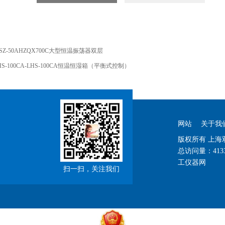
SZ-50AHZQX700C大型恒温振荡器双层
HS-100CA-LHS-100CA恒温恒湿箱（平衡式控制）
网站
关于我
版权所有 上
总访问量：
413
工仪器网
扫一扫，关注我们