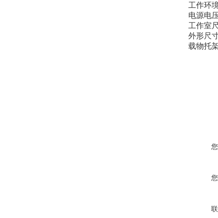
工作环境
电源电压：
工作室尺寸(
外形尺寸(m
载物托架
您
您
联