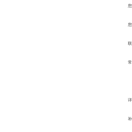
您
您
联
常
详
补