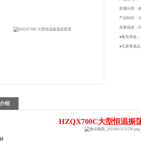
所属分类：摇
产品时间：202
简要描述：H
●集培养箱
●大屏幕液
介绍
HZQX700C大型恒温振
计