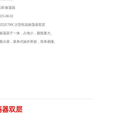
床/振荡器
5-08-02
ZQX700C大型恒温振荡器双层
、振荡器于一体，占地小，载瓶量大。
晶显示屏，菜单式操作界面，简单易懂。
荡器双层