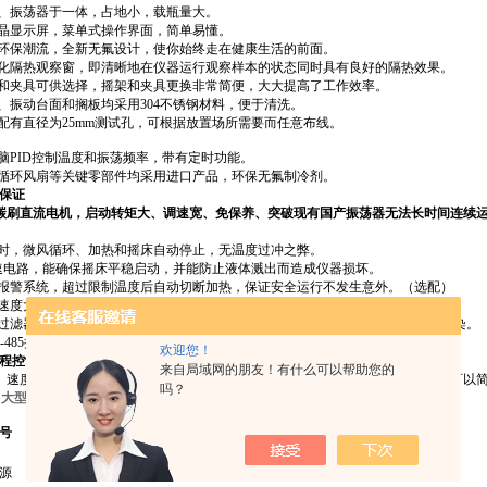
箱、振荡器于一体，占地小，载瓶量大。
液晶显示屏，菜单式操作界面，简单易懂。
界环保潮流，全新无氟设计，使你始终走在健康生活的前面。
钢化隔热观察窗，即清晰地在仪器运行观察样本的状态同时具有良好的隔热效果。
架和夹具可供选择，摇架和夹具更换非常简便，大大提高了工作效率。
、振动台面和搁板均采用304不锈钢材料，便于清洗。
配有直径为25mm测试孔，可根据放置场所需要而任意布线。
脑PID控制温度和振荡频率，带有定时功能。
和循环风扇等关键零部件均采用进口产品，环保无氟制冷剂。
保证
碳刷直流电机，启动转矩大、调速宽、免保养、突破现有国产振荡器无法长时间连续
启时，微风循环、加热和摇床自动停止，无温度过冲之弊。
转速电路，能确保摇床平稳启动，并能防止液体溅出而造成仪器损坏。
温报警系统，超过限制温度后自动切断加热，保证安全运行不发生意外。（选配）
扇速度大小自动控制，可避免试验过程中，由于循环风扇过快而造成样品挥发。
效过滤器，可拆下，易清洗，有效过滤外界空气中的细菌及灰尘颗粒，降低交叉污染。
S-485接口和通过连接电脑，监测温度、转速、时间和报警。（选配）
欢迎您！
程控制（选配）
来自局域网的朋友！有什么可以帮助您的
、速度、时间同步编程，普通和编程运行模式可选，预置值和运行值同
时显示，可以
吗？
0C大型恒温振荡器双层
HZQ-X500
HZQ-X700
HZQ-X500C
HZQ-X700C
号
（双层）
（双层）
（双层）
（双层）
源
AV220V 50HZ