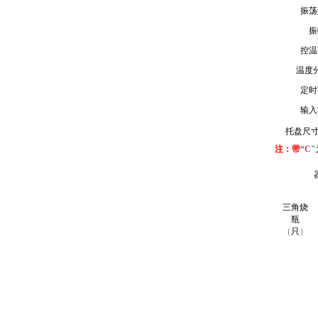
振荡
振
控温
温度
定时
输入
托盘尺
注：带
“C"
三角烧
瓶
（
只
）