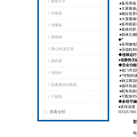
精密天平
●集培养
●大屏幕
试验器
●顺应世
●大屏幕
●多种摇
消毒箱
●箱体内胆
●箱体左侧
显微镜
◆*
●采用微电
离心机/真空泵
●压缩机
◆连续运行
●低散热无
搅拌器
◆安全功能
●箱门丹
消化炉
●*控制
●独立限
盐雾腐蚀试验箱
●循环风
●配有高
●可配有R
干燥箱
◆多段可编
●多段温度
查看全部
HZQX70
型
电