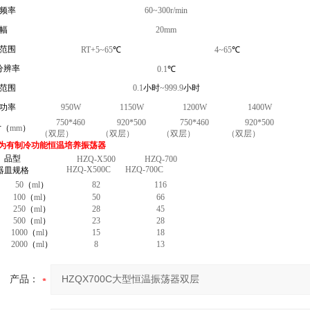
频率
60~300r/min
幅
20mm
范围
RT+5~65
℃
4~65
℃
分辨率
0.1
℃
范围
0.1
小时
~999.9
小时
功率
950W
1150W
1200W
1400W
750*460
920*500
750*460
920*500
寸（
mm
）
（双层）
（双层）
（双层）
（双层）
为有制冷功能恒温培养振荡器
品型
HZQ-X500
HZQ-700
HZQ-X500C
HZQ-700C
器皿规格
50
（
ml
）
82
116
100
（
ml
）
50
66
250
（
ml
）
28
45
500
（
ml
）
23
28
1000
（
ml
）
15
18
2000
（
ml
）
8
13
产品：