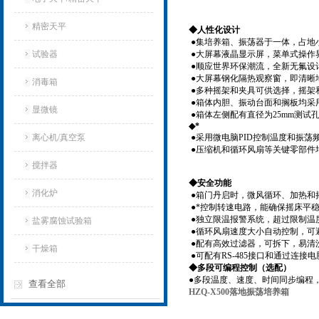
精密天平
◆人性化设计
●集培养箱、振荡器于一体，占地
试验器
●大屏幕液晶显示屏，菜单式操作
●顺应世界环保潮流，全新无氟设
●大屏幕钢化隔热观察窗，即清晰
消毒箱
●多种摇架和夹具可供选择，摇架
●箱体内胆、振动台面和搁板均采用
显微镜
●箱体左侧配有直径为25mm测
◆*
离心机/真空泵
●采用微电脑PID控制温度和振荡
●压缩机和循环风扇等关键零部件
搅拌器
◆安全功能
消化炉
●箱门丹启时，微风循环、加热和
●*控制转速电路，能确保摇床平
●独立限温报警系统，超过限制温
盐雾腐蚀试验箱
●循环风扇速度大小自动控制，可
●配有高效过滤器，可拆下，易清
干燥箱
●可配有RS-485接口和通过连
◆多段可编程控制（选配）
●多段温度、速度、时间同步编程
查看全部
HZQ-X500落地振荡培养箱