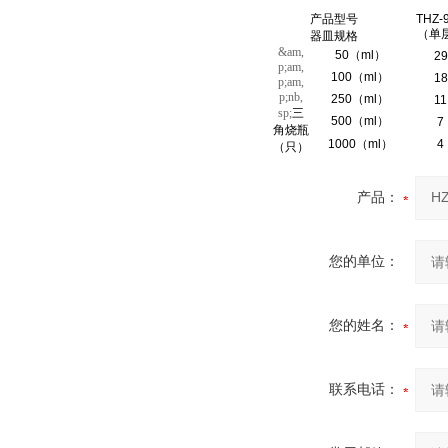
产品型号
THZ-
（
单
器皿规格
&am,
50
（
ml
）
29
p;am,
100
（
ml
）
18
p;am,
p;nb,
250
（
ml
）
11
sp;
三
500
（
ml
）
7
角烧瓶
1000
（
ml
）
4
（
只
）
产品：
您的单位：
您的姓名：
联系电话：