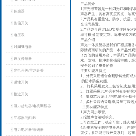
产品简介
1.声光报警器是一种闪光灯和喇
传感器
声器产生，具有高亮度闪光、响亮
2.产品具有重量轻、防水、抗震
跑偏开关
全信号装置。
3.产品亦可通过LED实现连续多
率可根据 需要定制。标准安装方
电压表
产品介绍
声光一体报警器是我们厂根据港务
时间继电器
际情况而研制的产品，本产品外观
了灯管的使用寿命，本系列产品防
速度传感器
水、防潮、抗冲击抗强震性能，经
安全起到了重要的作
光电开关/霍尔开关
主要功能及特点
1、外壳采用铝合金翻砂铸造而成,
的防水防尘功能。
磁性开关
2、 灯具采用发光二极管制成,使用
3、灯罩采用PC料具有特别好的抗
接近开关
4、集成芯片设计,*的电磁抗干扰
5、多种音调语音选择,音量可调选
磁力起动器/电机调压器
主要功能及特点
1.声光同步示警。
2.报警声音清晰响亮。
互感器/电磁铁
3.可连续工作，稳定可靠，经久耐
4.起重机安全防护电器系列；声
电力电容器/编码器
警仪，多功能行程开关系列，起重