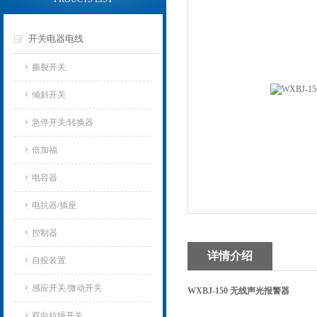
开关电器电线
撕裂开关
倾斜开关
急停开关/转换器
倍加福
电容器
电抗器/插座
控制器
详情介绍
自投装置
感应开关/微动开关
WXBJ-150 无线声光报警器
双向拉绳开关