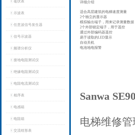
毫伏表
详细介绍
适合高层建筑的电梯速度测量
示波表
2个独立的显示器
模拟输出端子，用来记录测量数据
任意波信号发生器
2个外部锁定端子，用于遥控
通过外部编码器遥控
信号示波器
易于读取的LED显示
自动关机
电池地电报警
频谱分析仪
接地电阻测试仪
绝缘电阻测试仪
电阻电流测试仪
Sanwa SE
相序表
电感箱
电梯维修管
电阻箱
交流钳形表