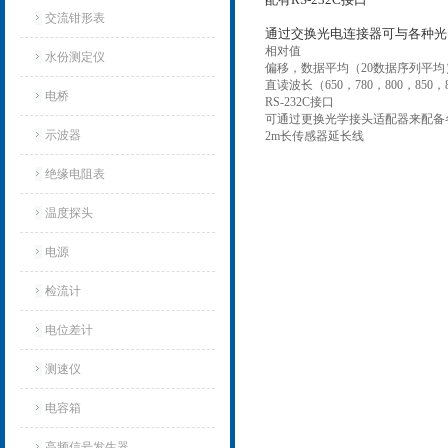
交流钳形表
通过交换光电连接器可与各种光
相对值
水份测定仪
偏移，数据平均（20数据序列平均
直读波长（650，780，800，850，
电桥
RS-232C接口
可通过更换光学接头适配器来配备
示波器
2m长传感器延长线
绝缘电阻表
温度探头
电源
检流计
电位差计
测速仪
电容箱
高频信号发生器