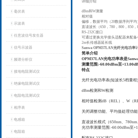
详细介绍
dBm和W测量
毫伏表
相对值
偏移，数据平均（20数据序列平均
示波表
直读波长（650，780，800，850，
RS-232C接口
任意波信号发生器
可通过更换光学接头适配器来配备
2m长传感器延长线
信号示波器
Sanwa OPM37LAN光纤光电功率
简单介绍
OPM37LAN光电功率表是
San
频谱分析仪
测量范围:-60.00dBm至+13.00dB
特点
接地电阻测试仪
光纤光电功率表(短波长5档量程
绝缘电阻测试仪
dBm检测和W检测
电阻电流测试仪
相对值检测dB（REL）、W（R
相序表
关闭调整功能、平均值处理功能
电感箱
直读波长模式（650nm、780nm、
光功率测量范围:-60.00dBm至+13.
电阻箱
配有RS-232C接口