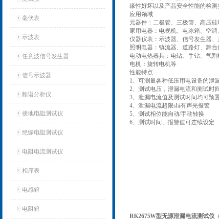
缘性好坏以及产品安全性能的检测
应用领域
毫伏表
元器件：二极管、三极管、高压硅
家用电器：电视机、电冰箱、空调
示波表
仪器仪表：示波器、信号发生器、
照明电器：镇流器、道路灯、舞台
电动电热器具：电钻、手钻、气割
任意波信号发生器
电机：旋转电机等
性能特点
信号示波器
1、可测量各种低压用电设备的泄
2、测试电压，泄漏电流和测试时
频谱分析仪
3、泄漏电流值及测试时间均可预
4、泄漏电流超限shi有声光报警
接地电阻测试仪
5、测试相位能自动/手动转换
6、测试时间、报警值可连续设定
绝缘电阻测试仪
电阻电流测试仪
相序表
电感箱
电阻箱
RK2675W型无源泄漏电流测试仪