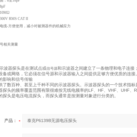
：8至18pF
pF
10MΩ
00V
RMS CAT II
电缆-方便使用，减小对被测器件的机械应力
号相关测量
示波器探头是在测试点或
和示波器之间建立了一条物理和电子连接
信号源
设备或网络，它必须在信号源和示波器输入之间提供足够方便优质的连接
的影响和信号传输
供了数百种、甚至上千种不同的示波器探头。示波器探头的一个技术指标
器探头的频率覆盖范围有限很难按无线电频率的LF、HF、VHF、UHF
的探头是电压电流探头，而探头通常是按测量对象进行分类的。
产品：