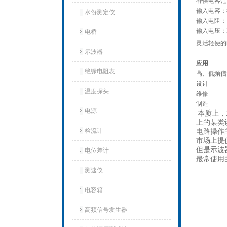
补偿电容范围
输入电容：8
水份测定仪
输入电阻：
输入电压：3
电桥
灵活轻便的
示波器
应用
绝缘电阻表
高、低频信
设计
温度探头
维修
制造
电源
本质上，
上的某类
检流计
电路操作
市场上提
但是示波
电位差计
最常使用
测速仪
电容箱
高频信号发生器