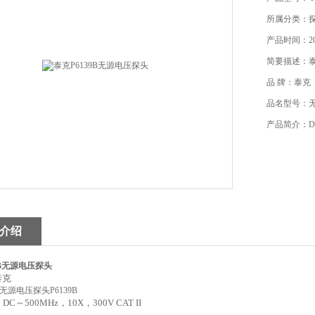
所属分类：
产品时间：202
简要描述：泰克
品 牌：泰克
品名型号：无
产品简介：DC～
介绍
9B无源电压探头
泰克
源电压探头P6139B
C～500MHz，10X，300V CAT II