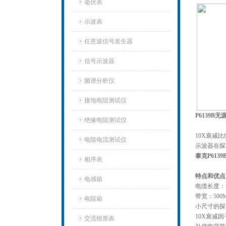
毫伏表
示波表
任意波信号发生器
信号示波器
频谱分析仪
接地电阻测试仪
P6139B
绝缘电阻测试仪
10X衰减
电阻电流测试仪
示波器在探
泰克P613
相序表
特点和优点
电感箱
电缆长度：1
带宽：500
电阻箱
小尺寸的探
10X衰减
交流钳形表