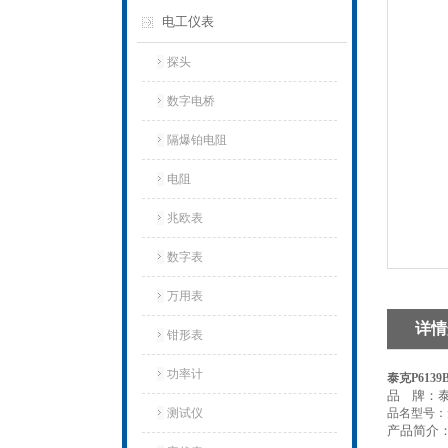
电工仪表
探头
数字电桥
隔爆铂电阻
电阻
兆欧表
数字表
万用表
详情
钳形表
功率计
泰克P613
品 牌：
测试仪
品名型号：无
产品简介：D