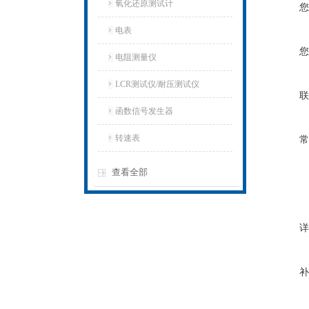
氧化还原测试计
您
电表
您
电阻测量仪
LCR测试仪/耐压测试仪
联
函数信号发生器
转速表
常
查看全部
详
补