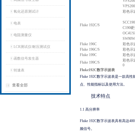
VPS2
VPS2
氧化还原测试计
彩色示波表
SCC1
电表
Fluke 192C/S
C190
OC4U
电阻测量仪
SW90W
Fluke 196C
彩色示波
LCR测试仪/耐压测试仪
Fluke 196C/S
彩色示波表
Fluke 199C
彩色示波表
函数信号发生器
彩色示波表
Fluke 199C/S
0
Fluke192C数字示波表
转速表
Fluke 192C数字示波表是一
点、性能指标以及使用方法。
查看全部
技术特点
1.1 高分辨率
Fluke 192C数字示波表具有
频信号。