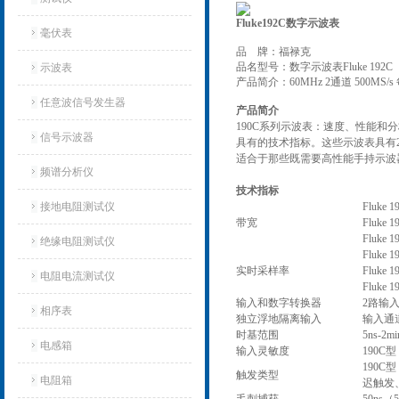
Fluke192C数字示波表
毫伏表
品 牌：福禄克
品名型号：数字示波表Fluke 192C
示波表
产品简介：60MHz 2通道 500MS/
任意波信号发生器
产品简介
190C系列示波表：速度、性能和
信号示波器
具有的技术指标。这些示波表具有200
适合于那些既需要高性能手持示波
频谱分析仪
技术指标
接地电阻测试仪
Fluke 
带宽
Fluke 
Fluke 
绝缘电阻测试仪
Fluke 
实时采样率
Fluke 
电阻电流测试仪
Fluke 
输入和数字转换器
2路输
相序表
独立浮地隔离输入
输入通
时基范围
5ns-2mi
电感箱
输入灵敏度
190C型：
190C
触发类型
电阻箱
迟触发