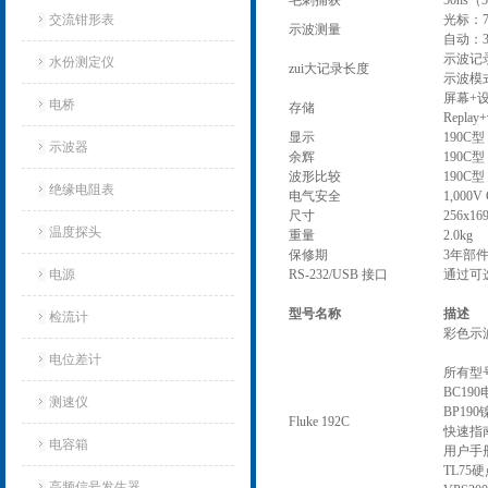
毛刺捕获
50ns（5
交流钳形表
光标：
示波测量
自动：
示波记录
水份测定仪
zui大记录长度
示波模式
屏幕+设
电桥
存储
Repla
显示
190C
示波器
余辉
190
波形比较
190
绝缘电阻表
电气安全
1,000V
尺寸
256x1
温度探头
重量
2.0kg
保修期
3年部
电源
RS-232/USB 接口
通过可选
型号名称
描述
检流计
彩色示波
电位差计
所有型
BC19
测速仪
BP19
Fluke 192C
快速指
电容箱
用户手册
TL75
高频信号发生器