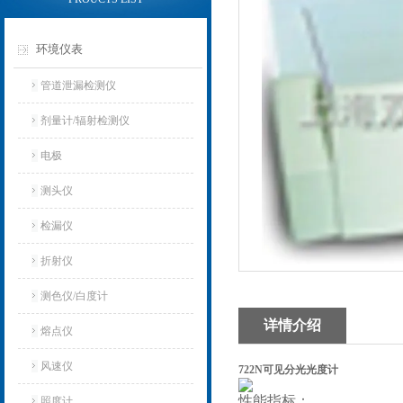
环境仪表
管道泄漏检测仪
剂量计/辐射检测仪
电极
测头仪
检漏仪
折射仪
测色仪/白度计
详情介绍
熔点仪
风速仪
722N可见分光光度计
性能指标：
照度计