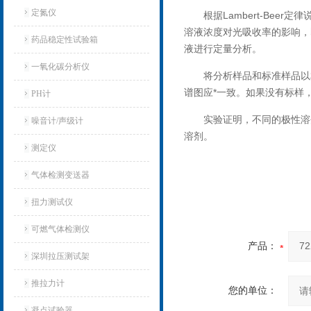
定氮仪
根据Lambert-Be
溶液浓度对光吸收率的影响，即
药品稳定性试验箱
液进行定量分析。
一氧化碳分析仪
将分析样品和标准样品以
谱图应*一致。如果没有标样
PH计
实验证明，不同的极性溶
噪音计/声级计
溶剂。
测定仪
气体检测变送器
扭力测试仪
可燃气体检测仪
产品：
深圳拉压测试架
推拉力计
您的单位：
凝点试验器