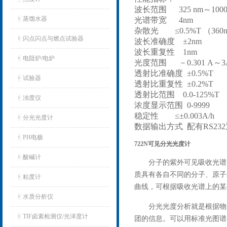
波长范围 325 nm～1000
蒸馏水器
光谱带宽 4nm
杂散光 ≤0.5%T （360
闪点闪点与燃点试验器
波长准确度 ±2nm
波长重复性 1nm
电阻炉/电炉
光度范围 －0.301 A～3
透射比准确度 ±0.5%T
试验器
透射比重复性 ±0.2%T
透射比范围 0.0-125%T
浊度仪
浓度显示范围 0-9999
稳定性 ≤±0.003A/h
分光光度计
数据输出方式 配有RS23
PH电极
722N可见分光光度计
酸碱计
分子的紫外可见吸收光谱
质具有各自不同的分子、原子
粘度计
曲线，可根据吸收光谱上的某
水质分析仪
分光光度分析就是根据物
TIF卤素检测仪/光泽度计
团的信息。可以用标准光图谱