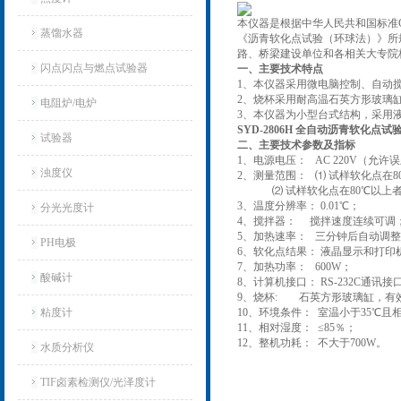
本仪器是根据中华人民共和国标准GB
蒸馏水器
《沥青软化点试验（环球法）》所
路、桥梁建设单位和各相关大专院
闪点闪点与燃点试验器
一、主要技术特点
1、本仪器采用微电脑控制、自动
2、烧杯采用耐高温石英方形玻璃
电阻炉/电炉
3、本仪器为小型台式结构，采用
SYD-2806H 全自动沥青软化点试
试验器
二、主要技术参数及指标
1、电源电压： AC 220V（允许误
浊度仪
2、测量范围： ⑴ 试样软化点在8
⑵ 试样软化点在80℃以上者，用
3、温度分辨率： 0.01℃；
分光光度计
4、搅拌器： 搅拌速度连续可调
5、加热速率： 三分钟后自动调整为5.0
PH电极
6、软化点结果： 液晶显示和打印
7、加热功率： 600W；
酸碱计
8、计算机接口： RS-232C通讯接
9、烧杯: 石英方形玻璃缸，有效容
粘度计
10、环境条件： 室温小于35℃
11、相对湿度： ≤85％；
12、整机功耗： 不大于700W。
水质分析仪
TIF卤素检测仪/光泽度计