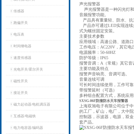
声光报警器
声光报警器是一种闪光灯和
传感器
音频报警功能。
产品具有重量轻、防水、抗
跑偏开关
产品亦可通过LED实现连续
式为螺丝固定安装。
电压表
主要技术参数
应用领域：高速公路、道路口
时间继电器
工作电压：AC220V，其它
电源频率：50-60HZ
速度传感器
防护等级：IP65
报警音调：A（常规）其它音
主要功能及特点
光电开关/霍尔开关
报警声音响亮、音调可选。
音量连续可调
磁性开关
可长时间连续使用，工作可靠
带报警延时（可选）
接近开关
多种组合配置方式，系统应用
SXSG-06F防撞防水天车报警器
磁力起动器/电机调压器
上海双旭电子有限公司位于中
的工厂，矿山，电厂，大中院
互感器/电磁铁
控制器，示波器，电源，双金
套产品。
电力电容器/编码器