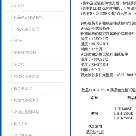
●资料及试验条件输入后，控制器
定氮仪
●具有P.I.D自动演算功能，可
●具有RS-232或RS-485通
药品稳定性试验箱
2005
版药典药物稳定性试验指导原则和G
★稳定性试验条件
一氧化碳分析仪
长期留样的稳定性试验的储
温度：+25℃±2℃
PH计
湿度：60+5%RH
时间：12个月
噪音计/声级计
★加速稳定性试验的储藏条件
温度：+40℃±2℃
测定仪
湿度：75+5%RH
时间：6个月
强光照射条件光照度：4500+500L
气体检测变送器
扭力测试仪
数显LHH-150SDP药品稳定性试
名称
药品
可燃气体检测仪
LHH-80SD
深圳拉压测试架
型号
LHH-150SD
LHH-250SD
推拉力计
控温范围
温度波动度
凝点试验器