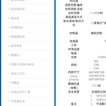
/
均匀度
湿度范围
/
偏差
综合测试仪
光照强度
/
误差
定时范围
1
～
99
小时
调温调湿方式
滴定仪
制冷系统
/
制冷方
二套独立*
式
PH测试仪
控制器
微机控制
扭矩测试仪
传感器
P
工作
电导率仪
环境温度
电源
检测仪
功率
1700W
80L
高斯计/谐波分析仪
容积
150L
250L
内胆尺寸
400*400*500
净化工作台
550*405*670
（
mm
）
600*500*830
W*D*H
灭菌器
载物托盘
2/3/3
块
（标配）
安全装置
压缩机过热
水份仪生产厂家
1、
SD/GS
2、
SDP/G
气体测定仪
备注
3、
可选配