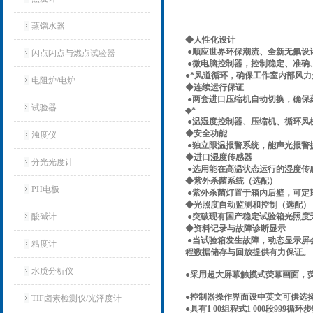
蒸馏水器
◆人性化设计
●顺应世界环保潮流、全新无氟设
闪点闪点与燃点试验器
●微电脑控制器，控制稳定、准确、
●*风道循环，确保工作室内部风力
电阻炉/电炉
◆连续运行保证
●两套进口压缩机自动切换，确保
试验器
◆*
●温湿度控制器、压缩机、循环风
◆安全功能
浊度仪
●独立限温报警系统，能声光报警
◆进口湿度传感器
分光光度计
●选用能在高温状态运行的湿度传
◆紫外杀菌系统（选配）
PH电极
●紫外杀菌灯置于箱内后壁，可定
◆光照度自动监测和控制（选配）
酸碱计
●突破现有国产稳定试验箱光照度
◆资料记录与故障诊断显示
●当试验箱发生故障，动态显示屏
粘度计
程数据储存与回放提供有力保证。
水质分析仪
●采用超大屏幕触摸式荧幕画面，
●控制器操作界面设中英文可供选
TIF卤素检测仪/光泽度计
●具有1 00组程式1 000段999