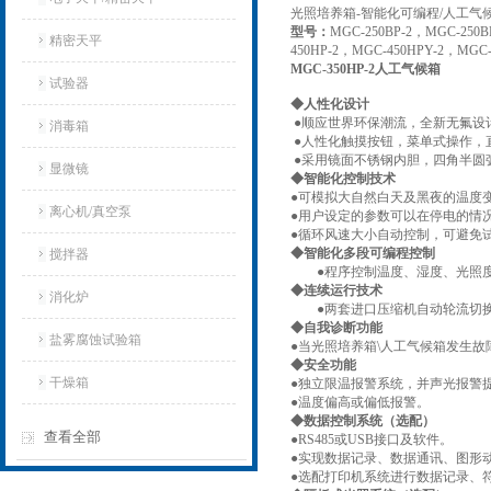
光照培养箱-智能化可编程/人工气
型号：
MGC-250BP-2，MGC-250B
精密天平
450HP-2，MGC-450HPY-2，MGC-
MGC-350HP-2人工气候箱
试验器
◆人性化设计
●
顺应世界环保潮流，全新无氟设
消毒箱
●
人性化触摸按钮，菜单式操作，
●
采用镜面不锈钢内胆，四角半圆
显微镜
◆智能化控制技术
●可模拟大自然白天及黑夜的温度
离心机/真空泵
●用户设定的参数可以在停电的情
●循环风速大小自动控制，可避免
◆智能化多段可编程控制
搅拌器
●程序控制温度、湿度、光照
◆连续运行技术
消化炉
●两套进口压缩机自动轮流切
◆自我诊断功能
盐雾腐蚀试验箱
●当光照培养箱\人工气候箱发生
◆安全功能
干燥箱
●独立限温报警系统，并声光报警
●温度偏高或偏低报警。
◆数据控制系统（选配）
查看全部
●RS485或USB接口及软件。
●实现数据记录、数据通讯、图形
●选配打印机系统进行数据记录、符