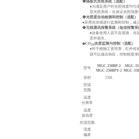
◆隔板式光照系统（选配）
●为满足用户对光照强度均匀
层光照系统；在保证光照强度
◆光照度自动检测和控制（选配）
●采用光传感进行监测和控制，减
◆无线通讯报警系统（短信报警系
●设备使用人若不在现场，当
意外损失。
◆CO
浓度监测与控制（选配）
2N
●对于植物工资培养，红外传
就可以做出响应，控制精度准
MGC-250BP-2
MGC-35
型号
MGC-250BPY-2
MGC-350
容积
250L
控温
范围
温度
分辨率
温度
波动度
控湿范围
湿度
偏差