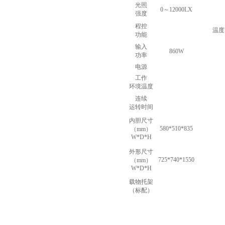
光照
0
～
12000LX
强度
程控
温度
功能
输入
860W
功率
电源
工作
环境温度
连续
运转时间
内胆尺寸
580*510*835
（
mm
）
W*D*H
外形尺寸
725*740*1550
（
mm
）
W*D*H
载物托架
（标配）