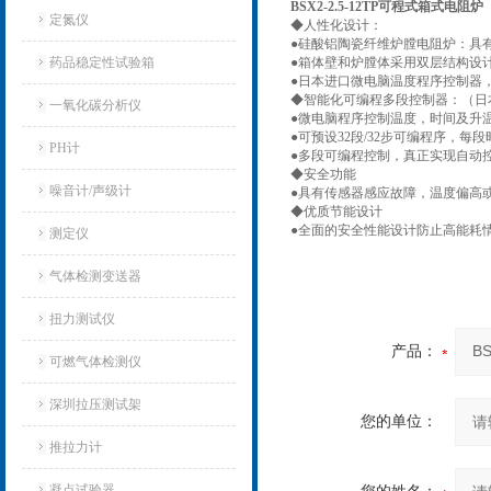
BSX2-2.5-12TP可程式箱式电阻炉
定氮仪
◆
人性化设计：
●
硅酸铝陶瓷纤维炉膛电阻炉：具
药品稳定性试验箱
●
箱体壁和炉膛体采用双层结构设
●
日本进口微电脑温度程序控制器
◆
智能化可编程多段控制器：（日
一氧化碳分析仪
●
微电脑程序控制温度，时间及升
●
可预设32段/32步可编程序，每段时
PH计
●
多段可编程控制，真正实现自动
◆
安全功能
噪音计/声级计
●
具有传感器感应故障，温度偏高
◆
优质节能设计
●
全面的安全性能设计防止高能耗
测定仪
气体检测变送器
扭力测试仪
产品：
可燃气体检测仪
深圳拉压测试架
您的单位：
推拉力计
凝点试验器