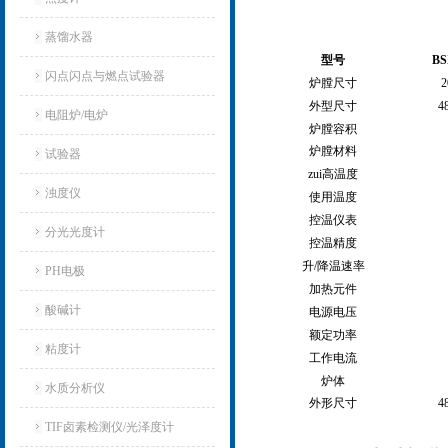
蒸馏水器
型号
BS
闪点闪点与燃点试验器
炉膛尺寸
2
外型尺寸
4
电阻炉/电炉
炉膛容积
炉膛材料
试验器
zui高温度
浊度仪
使用温度
控温仪表
分光光度计
控温精度
升
/
降温速率
PH电极
加热元件
酸碱计
电源电压
额定功率
粘度计
工作电流
炉体
水质分析仪
外形尺寸
4
TIF卤素检测仪/光泽度计