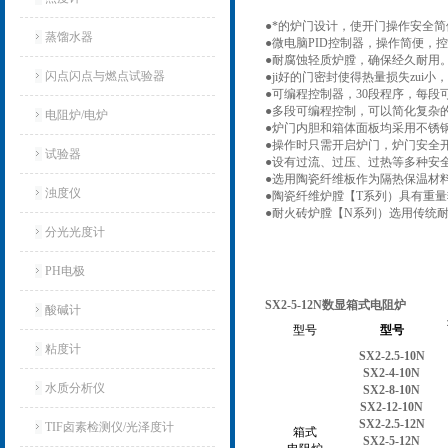
●
*的炉门设计，使开门操作安全
蒸馏水器
●
微电脑PID控制器，操作简便，
●
耐腐蚀轻质炉膛，确保经久耐用
闪点闪点与燃点试验器
●ji
好
的门密封使得热量损失zui小
●
可编程控制器，30段程序，每
●
多段可编程控制，可以简化复杂
电阻炉/电炉
●
炉门内胆和箱体面板均采用不锈
●
操作时只需开启炉门，炉门安全
试验器
●
设有过流、过压、过热等多种安
●
选用陶瓷纤维板作为隔热保温材
浊度仪
●
陶瓷纤维炉膛【T系列）具有重
●
耐火砖炉膛【N系列）选用传统
分光光度计
PH电极
SX2-5-12N数显箱式电阻炉
酸碱计
型号
型号
粘度计
SX2-2.5-10N
SX2-4-10N
水质分析仪
SX2-8-10N
SX2-12-10N
SX2-2.5-12N
TIF卤素检测仪/光泽度计
箱式
SX2-5-12N