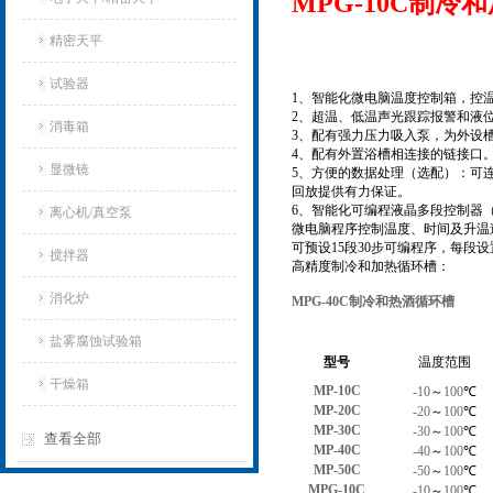
MPG-10C制冷
精密天平
试验器
1
、智能化微电脑温度控制箱，控
2
、超温、低温声光跟踪报警和液
消毒箱
3
、配有强力压力吸入泵，为外设
4
、配有外置浴槽相连接的链接口
显微镜
5
、方便的数据处理（选配）：可
回放提供有力保证。
6
、智能化可编程液晶多段控制器
离心机/真空泵
微电脑程序控制温度、时间及升温
可预设
15
段
30
步可编程序，每段设
搅拌器
高精度制冷和加热循环槽：
消化炉
MPG-40C制冷和热酒循环槽
盐雾腐蚀试验箱
型号
温度范围
干燥箱
MP-10C
-10
～
100
℃
MP-20C
-20
～
100
℃
MP-30C
-30
～
100
℃
查看全部
MP-40C
-40
～
100
℃
MP-50C
-50
～
100
℃
MPG-10C
-10
～
100
℃