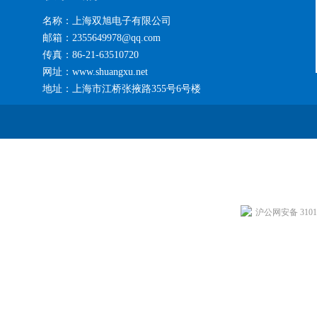
名称：上海双旭电子有限公司
邮箱：2355649978@qq.com
传真：86-21-63510720
网址：www.shuangxu.net
地址：上海市江桥张掖路355号6号楼
沪公网安备 31011