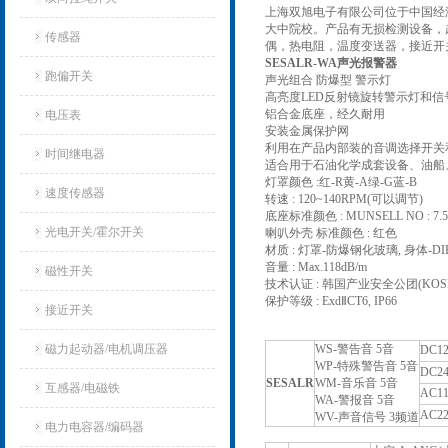
上海双旭电子有限公司位于中国经
大中院校。产品有无损检测设备，
传感器
偶，热电阻，温度变送器，接近开
SESALR-WA声光报警器
跑偏开关
声光组合 防爆型 警示灯
高亮度LED反射镜旋转警示灯和
铝合金底座，经久耐用
电压表
安装金属保护网
利用在产品内部装的音调选择开关
时间继电器
适合用于石油化学成套设备、油船
灯罩颜色 :红-R黄-A绿-G蓝-B
速度传感器
转速 : 120~140RPM(可以调节)
底座标准颜色 : MUNSELL NO : 7.5 
光电开关/霍尔开关
喇叭外壳 标准颜色 : 红色
材质 : 灯罩-防爆钢化玻璃, 身体-DIE
音量 : Max.118dB/m
磁性开关
技术认证 : 韩国产业安全公团(KOSHA)
保护等级 : ExdⅡCT6, IP66
接近开关
磁力起动器/电机调压器
WS-警告音 5音
DC1
WP-特殊警告音 5音
DC2
SESALR
WM-音乐音 5音
互感器/电磁铁
AC1
WA-警报音 5音
AC2
WV-声音信号 3频道
电力电容器/编码器