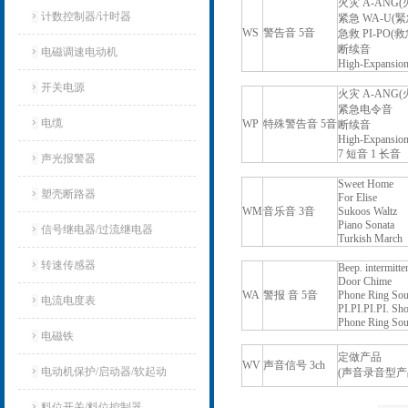
火灾 A-ANG(
计数控制器/计时器
紧急 WA-U(
WS
警告音 5音
急救 PI-PO(
断续音
电磁调速电动机
High-Expansion
开关电源
火灾 A-ANG(
紧急电令音
电缆
WP
特殊警告音 5音
断续音
High-Expansion
7 短音 1 长音
声光报警器
Sweet Home
塑壳断路器
For Elise
WM
音乐音 3音
Sukoos Waltz
Piano Sonata
信号继电器/过流继电器
Turkish March
转速传感器
Beep. intermitte
Door Chime
WA
警报 音 5音
Phone Ring So
电流电度表
PI.PI.PI.PI. Sho
Phone Ring So
电磁铁
定做产品
WV
声音信号 3ch
电动机保护/启动器/软起动
(声音录音型
料位开关/料位控制器