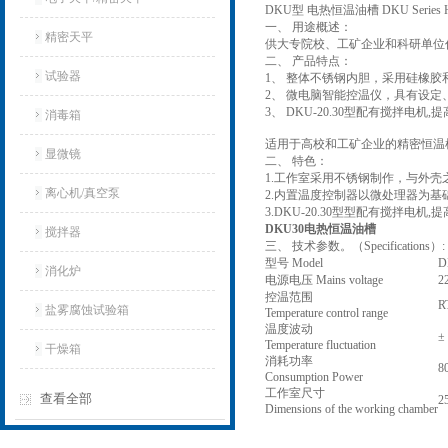
DKU型 电热恒温油槽 DKU Series High 
一、 用途概述：
精密天平
供大专院校、工矿企业和科研单位
二、 产品特点：
试验器
1、 整体不锈钢内胆，采用硅橡
2、 微电脑智能控温仪，具有设定
3、 DKU-20.30型配有搅拌电机,
消毒箱
适用于高校和工矿企业的精密恒温
显微镜
二、 特色：
1.工作室采用不锈钢制作，与外
离心机/真空泵
2.内置温度控制器以微处理器为
3.DKU-20.30型
型配有搅拌电机,提
DKU30电热恒温油槽
搅拌器
三、 技术参数。（Specifications）:
型号 Model
D
消化炉
电源电压 Mains voltage
2
控温范围
R
盐雾腐蚀试验箱
Temperature control range
温度波动
±
Temperature fluctuation
干燥箱
消耗功率
8
Consumption Power
工作室尺寸
查看全部
2
Dimensions of the working chamber