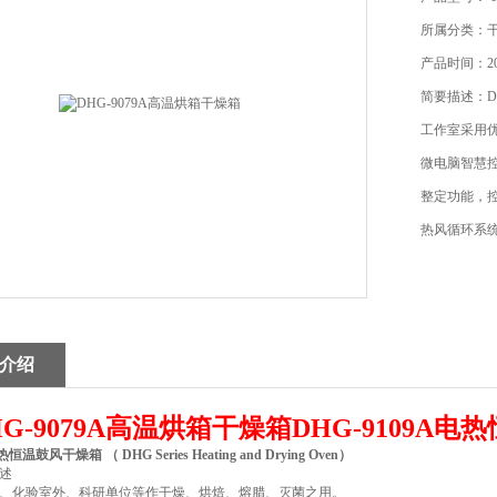
所属分类：
产品时间：202
简要描述：D
工作室采用
微电脑智慧
整定功能，
热风循环系
介绍
HG-9079A高温烘箱干燥箱
DHG-9109A电
电热恒温鼓风干燥箱 （
DHG Series Heating and Drying Oven）
述
、化验室外、科研单位等作干燥、烘焙、熔腊、灭菌之用。