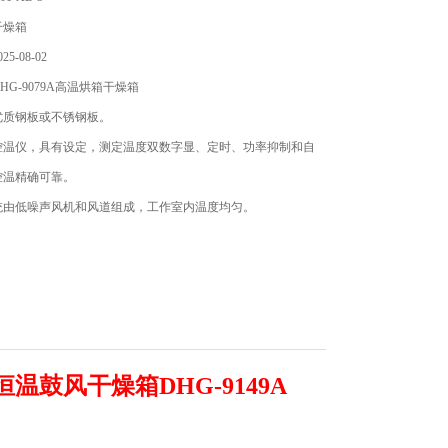
干燥箱
5-08-02
HG-9079A高温烘箱干燥箱
优质钢板或不锈钢板。
控温仪，具有设定，测定温度双数字显、定时、功率抑制和自
控温精确可靠。
统由低噪声风机和风道组成，工作室内温度均匀。
热恒温鼓风干燥箱DHG-9149A