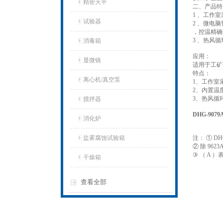
精密天平
二、产品特
1 、工作
试验器
2 、微电
，控温精确
3 、热风
消毒箱
应用：
显微镜
适用于工矿
特点：
离心机/真空泵
1、工作室
2、内置温
3、热风循
搅拌器
DHG-90
消化炉
盐雾腐蚀试验箱
注： ① DH
② 除 9623
③ （ A 
干燥箱
查看全部