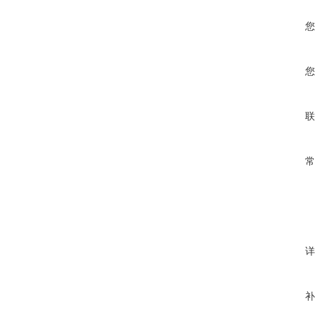
您
您
联
常
详
补