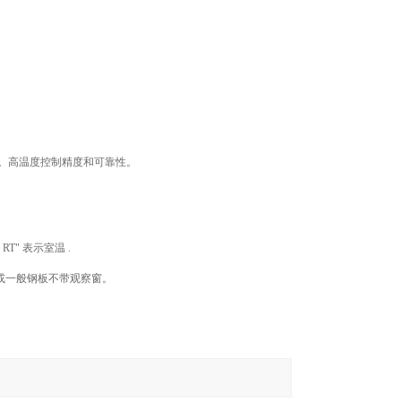
示。高温度控制精度和可靠性。
RT" 表示室温 .
镀锌或一般钢板不带观察窗。