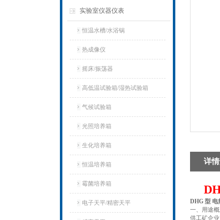
实验室仪器仪表
恒温水槽/水浴锅
热成像仪
摇床/振荡器
高低温试验箱/湿热试验箱
气候试验箱
光照培养箱
生化培养箱
详情
恒温培养箱
霉菌培养箱
D
DHG
型 
电子天平/精密天平
一、用途概
供工矿企业