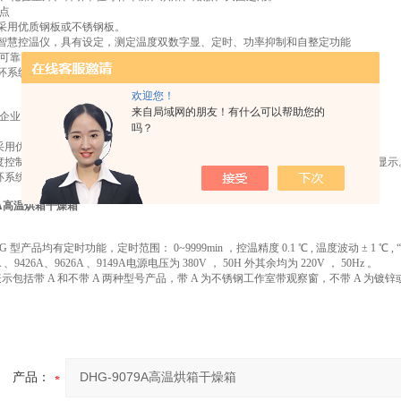
点
室采用优质钢板或不锈钢板。
脑智慧控温仪，具有设定，测定温度双数字显、定时、功率抑制和自整定功能
可靠。
循环系统由低噪声风机和风道组成，工作室内温度均匀。
欢迎您！
来自局域网的朋友！有什么可以帮助您的
企业、实验室、科研院所的干燥、固化、熔融、灭菌等试验。
吗？
采用优质钢板或耐腐蚀不锈钢制作，使用安全方便。
度控制器以微处理器为基础，具有PID参数控制功能。设定温度和实际温度的数字显
环系统由低噪音风机和最佳风道组成，使工作室内温度均匀
79A高温烘箱干燥箱
G 型产品均有定时功能，定时范围： 0~9999min ，控温精度 0.1 ℃ , 温度波动 ± 1 ℃ , “ 
A 、9426A、9626A 、9149A电源电压为 380V ， 50H 外其余均为 220V ， 50Hz 。
）表示包括带 A 和不带 A 两种型号产品，带 A 为不锈钢工作室带观察窗，不带 A 为
产品：