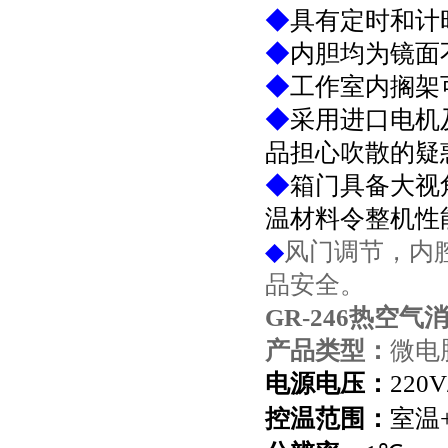
◆
具有定时和计
◆
内胆均为镜面
◆
工作室内搁架
◆
采用进口电机
品担心吹散的疑
◆
箱门具备大视
温材料令整机性
◆
风门调节，内
品安全。
GR-246热空气
产品类型：
微电
电源电压：
220V
控温范围：
室温