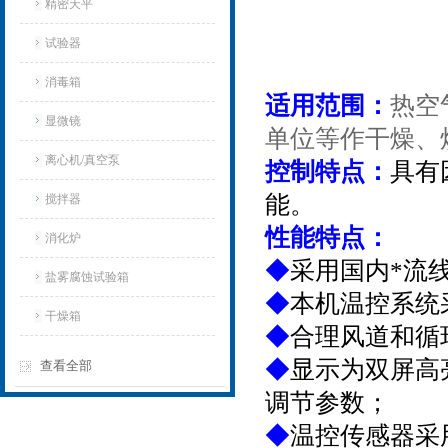
精密天平
试验器
消毒箱
适用范围：
热空
显微镜
单位等作干燥、
离心机/真空泵
控制特点：
具有
能。
搅拌器
性能特点：
消化炉
◆
采用国内*流
盐雾腐蚀试验箱
◆
本机温控系统
干燥箱
◆
合理风道和循
◆
显示为双屏高
查看全部
调节参数；
◆
温控传感器采