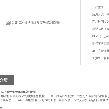
产品型号： BC
所属分类：
产品时间：202
简要描述：B
BC-2 系
型行车实际
单、方便实
备报警、保
介绍
 工业多功能设备天车喊话报警器
系列多用途报警器是我公司根据港务机械，冶金、机电行业的大、中型行车实际情况而
过实际使用，多种音调报警提 示对协调工作、设备报警、保护人身安全起到了重要的
数