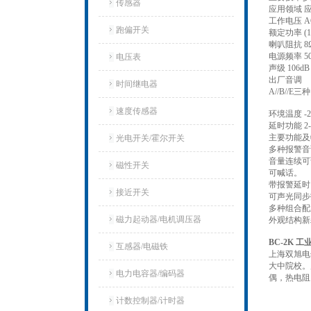
传感器
应用领域 
工作电压 AC2
跑偏开关
额定功率 (1
喇叭阻抗 8Ω
电源频率 50
电压表
声级 106dB 
出厂音调
时间继电器
A//B/
速度传感器
环境温度 -2
延时功能 2
主要功能及
光电开关/霍尔开关
多种报警音
音量连续可
磁性开关
可喊话。
带报警延时
接近开关
可声光同步
多种组合配
磁力起动器/电机调压器
外观结构新
BC-2K
互感器/电磁铁
上海双旭电
大中院校。
电力电容器/编码器
偶，热电阻
计数控制器/计时器