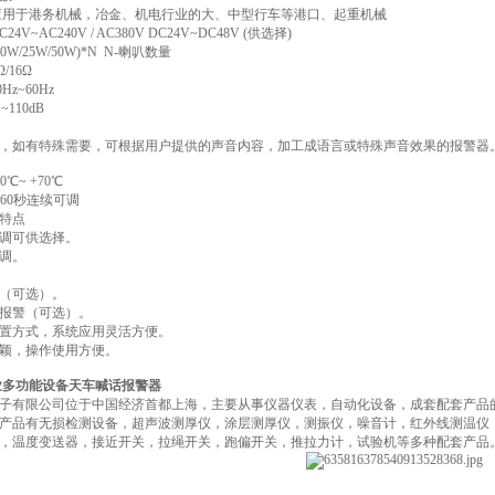
应用于港务机械，冶金、机电行业的大、中型行车等港口、起重机械
4V~AC240V / AC380V DC24V~DC48V (供选择)
0W/25W/50W)*N N-喇叭数量
/16Ω
Hz~60Hz
~110dB
/E三种，如有特殊需要，可根据用户提供的声音内容，加工成语言或特殊声音效果的报警器
0℃~ +70℃
-60秒连续可调
特点
调可供选择。
调。
（可选）。
报警（可选）。
置方式，系统应用灵活方便。
颖，操作使用方便。
 工业多功能设备天车喊话报警器
子有限公司位于中国经济首都上海，主要从事仪器仪表，自动化设备，成套配套产品
产品有无损检测设备，超声波测厚仪，涂层测厚仪，测振仪，噪音计，红外线测温仪
，温度变送器，接近开关，拉绳开关，跑偏开关，推拉力计，试验机等多种配套产品