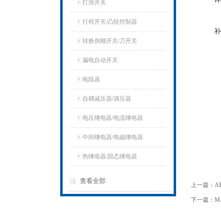
打滑开关
行程开关/凸轮控制器
补
转换倒顺开关/刀开关
漏电自动开关
电阻器
自耦减压器/调压器
电压继电器/电流继电器
中间继电器/电磁继电器
热继电器/固态继电器
查看全部
上一篇：
A
下一篇：
M