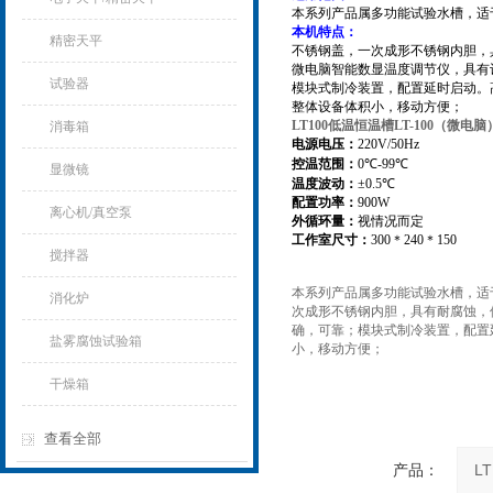
本系列产品属多功能试验水槽，适
本机特点：
精密天平
不锈钢盖，一次成形不锈钢内胆，
微电脑智能数显温度调节仪，具有
试验器
模块式制冷装置，配置延时启动。
整体设备体积小，移动方便；
LT100低温恒温槽LT-100（微电脑
消毒箱
电源电压：
220V/50Hz
控温范围：
0
℃
-99
℃
显微镜
温度波动：
±0.5℃
配置功率：
900W
离心机/真空泵
外循环量：
视情况而定
工作室尺寸：
3
00＊240＊150
搅拌器
本系列产品属多功能试验水槽，适
消化炉
次成形不锈钢内胆，具有耐腐蚀，
确，可靠；
模块式制冷装置，配置
盐雾腐蚀试验箱
小，移动方便；
干燥箱
查看全部
产品：