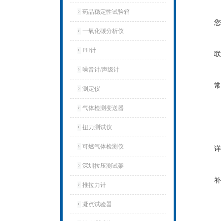
药品稳定性试验箱
您
一氧化碳分析仪
PH计
联
噪音计/声级计
常
测定仪
气体检测变送器
扭力测试仪
可燃气体检测仪
详
深圳拉压测试架
补
推拉力计
凝点试验器