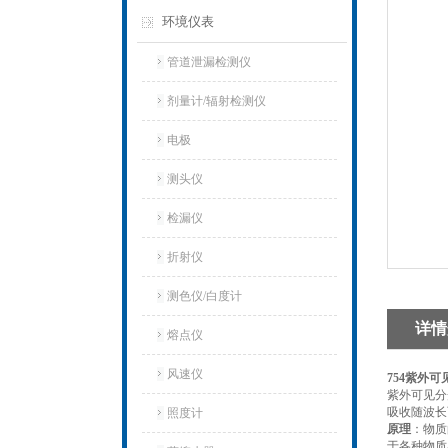
环境仪表
管道泄漏检测仪
剂量计/辐射检测仪
电极
测头仪
检漏仪
折射仪
测色仪/白度计
详情
熔点仪
风速仪
754紫外
紫外可见分
吸收随波长
照度计
原理
：物质
于各种物质