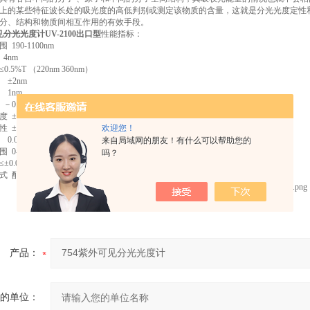
上的某些特征波长处的吸光度的高低判别或测定该物质的含量，这就是分光光度定性
分、结构和物质间相互作用的有效手段。
可见分光光度计
UV-2100出口型
性能指标：
190-1100nm
4nm
5%T （220nm 360nm）
±2nm
 1nm
.301 A～3 A
 ±0.5%T
欢迎您！
 ±0.2%T
.0-125%T
来自局域网的朋友！有什么可以帮助您的
0-99999
吗？
.002A/h
式 配有RS232通讯接口，可配软件
产品：
的单位：