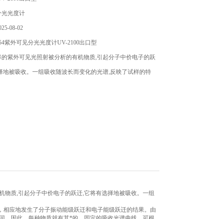
分光光度计
5-08-02
54紫外可见分光光度计UV-2100出口型
率的紫外可见光照射被分析的有机物质,引起分子中价电子的跃
择地被吸收。一组吸收随波长而变化的光谱,反映了试样的特
机物质,引起分子中价电子的跃迁,它将有选择地被吸收。一组
，相应地发生了分子振动能级跃迁和电子能级跃迁的结果。由
同，因此，每种物质就有其*的、固定的吸收光谱曲线，可根