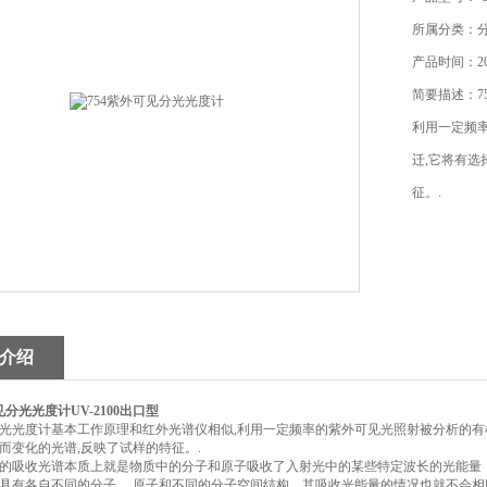
所属分类：
产品时间：202
简要描述：7
利用一定频
迁,它将有选
征。.
介绍
可见分光光度计
UV-2100出口型
光光度计基本工作原理和红外光谱仪相似,利用一定频率的紫外可见光照射被分析的有
而变化的光谱,反映了试样的特征。.
的吸收光谱本质上就是物质中的分子和原子吸收了入射光中的某些特定波长的光能量
具有各自不同的分子 、原子和不同的分子空间结构，其吸收光能量的情况也就不会相