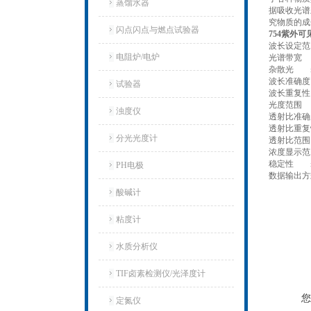
蒸馏水器
据吸收光谱
究物质的成
闪点闪点与燃点试验器
754紫外
波长设定范围 
电阻炉/电炉
光谱带宽 
杂散光 ≤0.
波长准确度 
试验器
波长重复性
光度范围 －0
浊度仪
透射比准确度
透射比重复性
分光光度计
透射比范围 0
浓度显示范围 
稳定性 ≤±0
PH电极
数据输出方
酸碱计
粘度计
水质分析仪
TIF卤素检测仪/光泽度计
您
定氮仪