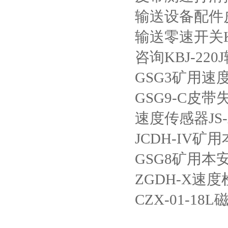
输送设备配件
输送零速开关
咨询
KBJ-220J
GSG3
矿用速
GSG9-C
皮带
速度传感器
JS
JCDH-IV
矿用
GSG8
矿用本
ZGDH-X
速度
CZX-01-18L