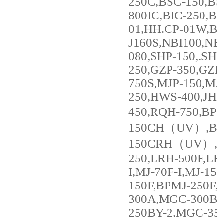
250C,BSC-150,B
800IC,BIC-250,
01,HH.CP-01W,B
J160S,NBI100,NB
080,SHP-150,.S
250,GZP-350,GZ
750S,MJP-150,M
250,HWS-400,JH
450,RQH-750,
150CH（UV）,BP
150CRH（UV）,B
250,LRH-500F,L
I,MJ-70F-I,MJ-1
150F,BPMJ-250
300A,MGC-300B
250BY-2,MGC-3