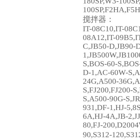
180SP,W3-100SP
100SP,F2HA,F5H
搅拌器：
IT-08C10,IT-08C
08A12,IT-09B5,I
C,JB50-D,JB90-D
1,JB500W,JB1000
S,BOS-60-S,BO
D-1,AC-60W-S,A
24G,A500-36G,A
S,FJ200,FJ200-S
S,A500-90G-S,JR
931,DF-1,HJ-5,8S
6A,HJ-4A,JB-2,JJ
80,FJ-200,D200
90,S312-120,S31