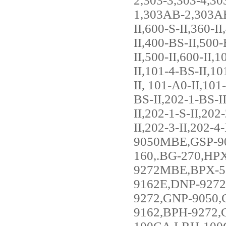
2,303-3,303-4,3
1,303AB-2,303AB-
II,600-S-II,360-I
II,400-BS-II,500-
II,500-II,600-II,
II,101-4-BS-II,10
II, 101-A0-II,101
BS-II,202-1-BS-I
II,202-1-S-II,202
II,202-3-II,202
9050MBE,GSP-9
160,.BG-270,H
9272MBE,BPX-5
9162E,DNP-9272
9272,GNP-9050,
9162,BPH-9272,