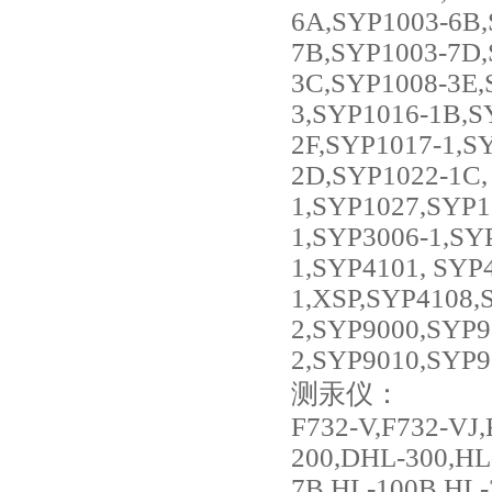
6A,SYP1003-6B,
7B,SYP1003-7D,
3C,SYP1008-3E,
3,SYP1016-1B,S
2F,SYP1017-1,S
2D,SYP1022-1C,
1,SYP1027,SYP1
1,SYP3006-1,SY
1,SYP4101, SYP
1,XSP,SYP4108,
2,SYP9000,SYP9
2,SYP9010,SYP9
测汞仪：
F732-V,F732-VJ
200,DHL-300,HL
7B,HL-100B,HL-