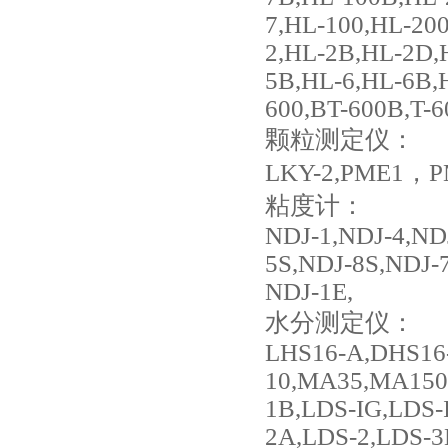
7,HL-100,HL-20
2,HL-2B,HL-2D,
5B,HL-6,HL-6B,
600,BT-600B,T-6
颗粒测定仪：
LKY-2,PME1
，P
粘度计：
NDJ-1,NDJ-4,ND
5S,NDJ-8S,NDJ-7
NDJ-1E,
水分测定仪：
LHS16-A,DHS16
10,MA35,MA150
1B,LDS-IG,LDS-
2A,LDS-2,LDS-3