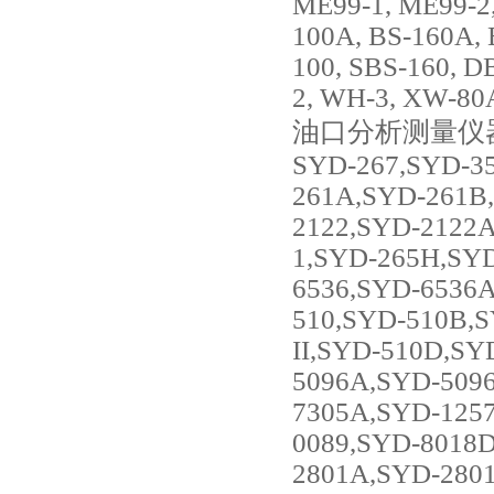
ME99-1, ME99-2,
100A, BS-160A, 
100, SBS-160, D
2, WH-3, XW-80
油口分析测量仪
SYD-267,SYD-3
261A,SYD-261B
2122,SYD-2122
1,SYD-265H,SYD
6536,SYD-6536
510,SYD-510B,S
II,SYD-510D,SY
5096A,SYD-5096
7305A,SYD-125
0089,SYD-8018D
2801A,SYD-280