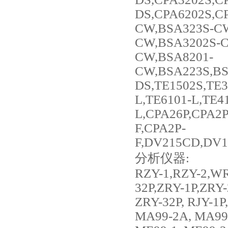
DS,CPA6202S,C
CW,BSA323S-CW
CW,BSA3202S-C
CW,BSA8201-
CW,BSA223S,BS
DS,TE1502S,TE3
L,TE6101-L,TE4
L,CPA26P,CPA2P
F,CPA2P-
F,DV215CD,DV1
分析仪器:
RZY-1,RZY-2,WR
32P,ZRY-1P,ZRY-
ZRY-32P, RJY-1
MA99-2A, MA99-