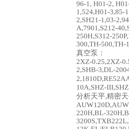
96-1, H01-2, H0
1,524,H01-3,85-
2,SH21-1,03-2,94
A,7901,S212-40,
250H,S312-250P
300,TH-500,TH-
真空泵：
2XZ-0.25,2XZ-0.
2,SHB-3,DL-200
2,1810D,RE52A
10A,SHZ-III,SHZ
分析天平,精密天
AUW120D,AUW2
220H,BL-320H,B
3200S,TXB222L
12K,EL/ELB120,