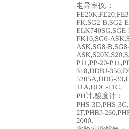
电导率仪,：
FE20K,FE20,FE3
FK,SG2-B,SG2-E
ELK740SG,SGE-
FK10,SG6-ASK,
ASK,SG8-B,SG8
ASK,S20K,S20,S3
P11,PP-20-P11,
318,DDBJ-350,
5205A,DDG-33,
11A,DDC-11C,
PH
计,酸度计：
PHS-3D,PHS-3C,
2F,PHBJ-260,PH
2000,