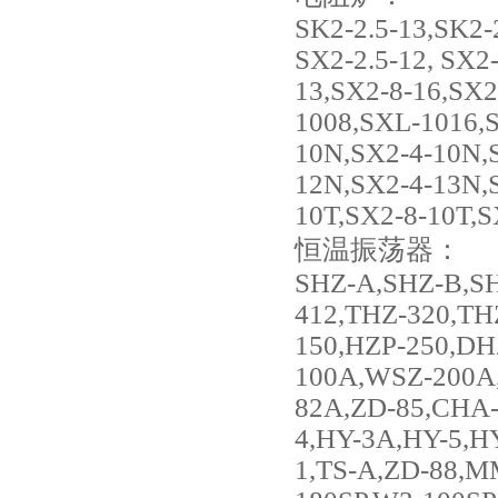
SK2-2.5-13,SK2-
SX2-2.5-12, SX2
13,SX2-8-16,SX
1008,SXL-1016,
10N,SX2-4-10N,
12N,SX2-4-13N,
10T,SX2-8-10T,S
恒温振荡器：
SHZ-A,SHZ-B,SH
412,THZ-320,TH
150,HZP-250,DH
100A,WSZ-200A,
82A,ZD-85,CHA-
4,HY-3A,HY-5,H
1,TS-A,ZD-88,M