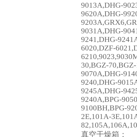
9013A,DHG-902
9620A,DHG-992
9203A,GRX6,GR
9031A,DHG-904
9241,DHG-9241
6020,DZF-6021,
6210,9023,903
30,BGZ-70,BGZ-
9070A,DHG-914
9240,DHG-9015
9245A,DHG-942
9240A,BPG-905
9100BH,BPG-920
2E,101A-3E,101
82,105A,106A,1
真空干燥箱：