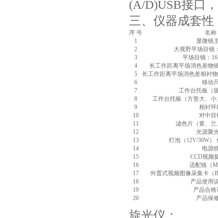
(A/D)USB接
三、仪器成套性
序 号
名称
1
显微镜
2
大视野平场目镜：1
3
平场目镜：16X
4
长工作距离平场消色差物镜：4X/
5
长工作距离平场消色差相衬物镜：10
6
移动
7
工作台托板（
8
工作台托板（方形大、小
9
相衬环
10
对中目
11
滤色片（黄、兰
12
光源聚
13
灯泡（12V/30W）
14
电源
15
CCD视频
16
适配镜（MC
17
外置式视频图像采集卡（B
18
产品使用
19
产品合格
20
产品保
旋光仪：