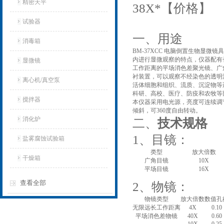
精密天平
38X*【价格】
试验器
一、用途
消毒箱
BM-37XCC 电脑倒置生物显微
内进行显微观察的特点，仪器配有
显微镜
工作距离的平场消色差聚光镜、广
衬装置，可以观察不经染色的透明
离心机/真空泵
活体细胞和组织、流质、沉淀物等
科研、高校、医疗、防疫和农牧等
搅拌器
本仪器采用电光源，亮度可连续调节
倾斜，可360度自由转动。
消化炉
二、
技术规格
1、目镜：
盐雾腐蚀试验箱
类型
放大倍数
干燥箱
广角目镜
10X
平场目镜
16X
查看全部
2、物镜：
物镜类型
放大倍数
数值孔
无限远长工作距离
4X
0.10
平场消色差物镜
40X
0.60