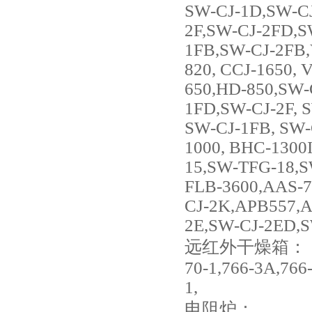
SW-CJ-1D,SW-CJ
2F,SW-CJ-2FD,S
1FB,SW-CJ-2FB,
820, CCJ-1650, 
650,HD-850,SW-
1FD,SW-CJ-2F, 
SW-CJ-1FB, SW-
1000, BHC-1300
15,SW-TFG-18,S
FLB-3600,AAS-7
CJ-2K,APB557,A
2E,SW-CJ-2ED,
远红外干燥箱：
70-1,766-3A,766
1,
电阻炉：