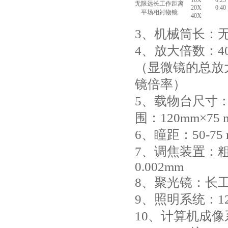
10X
0.25
无限远长工作距离
20X
0.40
平场相衬物镜
40X
3、机械筒长：无
4、放大倍数：40X
（显微镜的总放
镜倍率）
5、载物台尺寸：大
围：120mm×75 
6、瞳距：50-75
7、调焦装置：
0.002mm
8、聚光镜：长
9、照明系统：1
10、计算机成