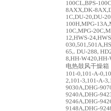
100CL,BPS-100
8AXX,DK-8AX,D
1C,DU-20,DU-2
100H,MPG-13A,
10C,MPG-20C,M
12,HWS-24,HWS
030,501,501A,H
65,. DU-288, H
8,HH-W420,HH-
电热鼓风干燥箱
101-0,101-A-0,1
2,101-3,101-A-3
9030A,DHG-907
9240A,DHG-942
9246A,DHG-942
9148A,DHG-924