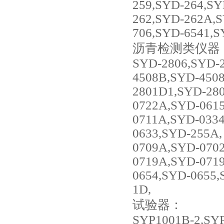
259,SYD-264,SY
262,SYD-262A,S
706,SYD-6541,S
沥青检测类仪器
SYD-2806,SYD-
4508B,SYD-450
2801D1,SYD-280
0722A,SYD-0615
0711A,SYD-033
0633,SYD-255A,
0709A,SYD-0702
0719A,SYD-0719
0654,SYD-0655,
1D,
试验器：
SYP1001B-2,SYP