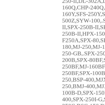
250-II,DL-302A
160Q,CHP-240Q,
160Y,SFS-250Y,
500Z,SYW-100,.
II,SPX-250B-II,
250B-II,HPX-15
F250A,SPX-80,SP
180,MJ-250,MJ-
250-GB,.SPX-25
200B,SPX-80BF,
250BF,MJ-160BF
250BF,SPX-100B
250,BSP-400,MJ
250,BMJ-400,M
100B-D,SPX-150
400,SPX-250I-G