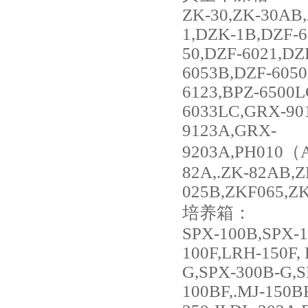
ZK-30,ZK-30AB
1,DZK-1B,DZF-
50,DZF-6021,DZ
6053B,DZF-6050
6123,BPZ-6500L
6033LC,GRX-90
9123A,GRX-
9203A,PH010
82A,.ZK-82AB,Z
025B,ZKF065,Z
培养箱：
SPX-100B,SPX-1
100F,LRH-150F,
G,SPX-300B-G,S
100BF,.MJ-150BF