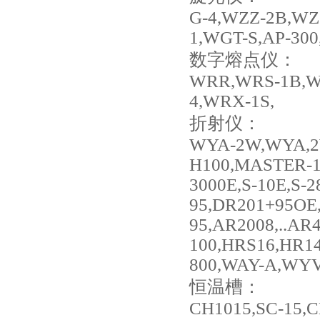
G-4,WZZ-2B,WZ
1,WGT-S,AP-300,
数字熔点仪：
WRR,WRS-1B,WR
4,WRX-1S,
折射仪：
WYA-2W,WYA,2
H100,MASTER-1
3000E,S-10E,S-
95,DR201+95OE
95,AR2008,..A
100,HRS16,HR1
800,WAY-A,WYV
恒温槽：
CH1015,SC-15,C