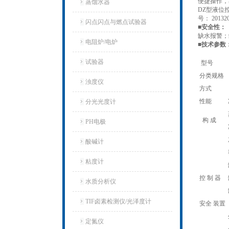
便捷操作，
蒸馏水器
DZ型液位
号： 201320
闪点闪点与燃点试验器
■安全性：
缺水报警；
电阻炉/电炉
■技术参
试验器
型号
分类规格
浊度仪
方式
性能
分光光度计
构 成
PH电极
酸碱计
粘度计
控 制 器
水质分析仪
TIF卤素检测仪/光泽度计
安全 装置
定氮仪