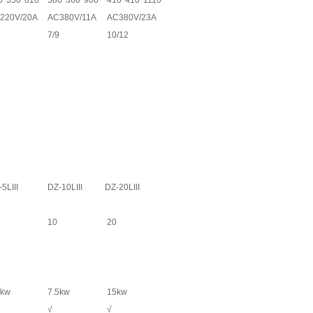
0*350*810
380*360*900
410*410*1110
220V/20A
AC380V/11A
AC380V/23A
7/9
10/12
5LIII
DZ-10LIII
DZ-20LIII
10
20
5kw
7.5kw
15kw
√
√