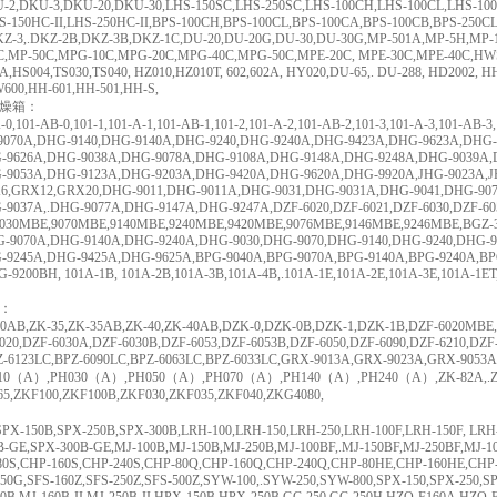
-2,DKU-3,DKU-20,DKU-30,LHS-150SC,LHS-250SC,LHS-100CH,LHS-100CL,LHS-100C
HS-150HC-II,LHS-250HC-II,BPS-100CH,BPS-100CL,BPS-100CA,BPS-100CB,BPS-25
KZ-3,.DKZ-2B,DKZ-3B,DKZ-1C,DU-20,DU-20G,DU-30,DU-30G,MP-501A,MP-5H,MP
C,MP-50C,MPG-10C,MPG-20C,MPG-40C,MPG-50C,MPE-20C, MPE-30C,MPE-40C,HW
1A,HS004,TS030,TS040, HZ010,HZ010T, 602,602A, HY020,DU-65,. DU-288, HD2002,
600,HH-601,HH-501,HH-S,
燥箱：
A-0,101-AB-0,101-1,101-A-1,101-AB-1,101-2,101-A-2,101-AB-2,101-3,101-A-3,101-A
9070A,DHG-9140,DHG-9140A,DHG-9240,DHG-9240A,DHG-9423A,DHG-9623A,DHG-
-9626A,DHG-9038A,DHG-9078A,DHG-9108A,DHG-9148A,DHG-9248A,DHG-9039A
-9053A,DHG-9123A,DHG-9203A,DHG-9420A,DHG-9620A,DHG-9920A,JHG-9023A,J
6,GRX12,GRX20,DHG-9011,DHG-9011A,DHG-9031,DHG-9031A,DHG-9041,DHG-90
-9037A,.DHG-9077A,DHG-9147A,DHG-9247A,DZF-6020,DZF-6021,DZF-6030,DZF-605
,9030MBE,9070MBE,9140MBE,9240MBE,9420MBE,9076MBE,9146MBE,9246MBE,BGZ-3
G-9070A,DHG-9140A,DHG-9240A,DHG-9030,DHG-9070,DHG-9140,DHG-9240,DHG-
-9245A,DHG-9425A,DHG-9625A,BPG-9040A,BPG-9070A,BPG-9140A,BPG-9240A,B
-9200BH, 101A-1B, 101A-2B,101A-3B,101A-4B,.101A-1E,101A-2E,101A-3E,101A-1ET
：
30AB,ZK-35,ZK-35AB,ZK-40,ZK-40AB,DZK-0,DZK-0B,DZK-1,DZK-1B,DZF-6020MBE,
020,DZF-6030A,DZF-6030B,DZF-6053,DZF-6053B,DZF-6050,DZF-6090,DZF-6210,DZF-
Z-6123LC,BPZ-6090LC,BPZ-6063LC,BPZ-6033LC,GRX-9013A,GRX-9023A,GRX-9053
010（A）,PH030（A）,PH050（A）,PH070（A）,PH140（A）,PH240（A）,ZK-82A,.ZK-82A
65,ZKF100,ZKF100B,ZKF030,ZKF035,ZKF040,ZKG4080,
SPX-150B,SPX-250B,SPX-300B,LRH-100,LRH-150,LRH-250,LRH-100F,LRH-150F, LRH
-GE,SPX-300B-GE,MJ-100B,MJ-150B,MJ-250B,MJ-100BF,.MJ-150BF,MJ-250BF,MJ-100
80S,CHP-160S,CHP-240S,CHP-80Q,CHP-160Q,CHP-240Q,CHP-80HE,CHP-160HE,CHP-2
50G,SFS-160Z,SFS-250Z,SFS-500Z,SYW-100,.SYW-250,SYW-800,SPX-150,SPX-250,SPX