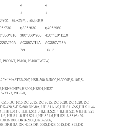
√
√
√
√
水报警、缺水断电，缺水恢复
05*730
φ335*830
φ405*980
0*350*810
380*360*900
410*410*1110
220V/20A
AC380V/11A
AC380V/23A
7/9
10/12
P8000-T, P8100, P8100T,WGW,
,MASTER-20T,.HSR-500,R-5000,N-3000E,S-10E,S-
92,HRN30NEW,HR900,HR901,HR27-
 WYL-3, WGT-B,
515,DC-1015,DC-2015, DC-3015, DC-0520, DC-1020, DC-
DK-420,S-DK-600,DK-8A,.HH.S11-1-S,HH.S11-2-S,HH.S11-4-
II,HH.S11-6-II,HH.S11-8-II,HH.S21-4-II,HH.S21-6-II,HH.S21-
1-6,.HH.S11-8,HH.S21-4,HH.S21-6,HH.S21-8,SSW-420-
00,DKB-1906,DKB-2006,DKB-2206,
-8B,DKB-8A,DK-420S,DK-600S,DKB-501S,DK-S22,DK-