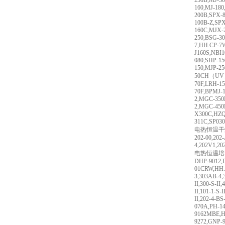
250B,MJ-30
160,MJ-18
200B,SPX-8
100B-Z,SP
160C,MJX-
250,BSG-30
7,HH.CP-7
J160S,NBI1
080,SHP-15
150,MJP-2
50CH（UV）
70F,LRH-15
70F,BPMJ-
2,MGC-350
2,MGC-450
X300C,HZQ
311C,SP03
电热恒温干
202-00,202
4,202V1,20
电热恒温培
DHP-9012,
01CRW,HH.C
3,303AB-4,3
II,300-S-II,
II,101-1-S-I
II,202-4-BS-
070A,PH-1
9162MBE,H
9272,GNP-