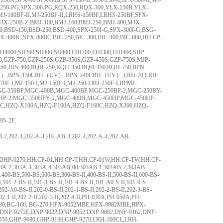
50A,SPX-80,SPX-80B,SPX-150-II,SPX-250-II,SPX-300-II,MJ-
X-250-PG,SPX-300-PG,RQX-250,RQX-300,YLX-150B,YLX-
MJ-180BF-II,MJ-250BF-II,LRHS-150BF,LRHS-250BF,SPX-
MJX-250B-Z,BMJ-100,BMJ-160,BMJ-250,BMJ-400,MJX-
,BSD-150,BSD-250,BSD-400,SPX-250I-G,SPX-300I-G,BSG-
-400IC,SPX-800IC,BIC-250,BIC-300,BIC-400,BIC-800,HH.CP-
I4000,SII200,SII300,SII400,EHI200,EHI300,EHI400,SHP-
50,GZP-750,GZP-250S,GZP-350S,GZP-450S,GZP-750S,MJP-
250,JHS-400,RQH-250,RQH-350,RQH-450,RQH-750,BPN-
）,BPN-150CRH（UV）,BPN-240CRH（UV）,LRH-70,LRH-
0F-I,MJ-150-I,MJ-150F-I,MJ-250-I,MJ-250F-I,BPMJ-
GC-350BP,MGC-400B,MGC-400BP,MGC-250BP-2,MGC-250BY-
0HP-2,MGC-350HPY-2,MGC-400H,MGC-450HP,MGC-450HP-
98C,HZQ-X100A,HZQ-F160A,HZQ-F160C,HZQ-X300,HZQ-
BS-2F,
B-2,202-3,202-A-3,202-AB-3,202-4,202-A-4,202-AB-
,DHP-9270,HH.CP-01,HH.CP-T,HH.CP-01W,HH.CP-TW,HH.CP-
3A-2,303A-3,303A-4,303AB-00,303AB-1,303AB-2,303AB-
BS,.400-BS,500-BS,600-BS,300-BS-II,400-BS-II,500-BS-II,600-BS-
II,101-2-BS-II,101-3-BS-II,101-4-BS-II,101-A0-S-II,101-0-S-
-II,202-A0-BS-II,202-0-BS-II,202-1-BS-II,202-2-BS-II,202-3-BS-
,202-1-II,202-2-II,202-3-II,202-4-II,PH-030A,PH-050A,PH-
80,BG-160,.BG-270,HPX-9052MBE,HPX-9082MBE,HPX-
DNP-9272E,DNP-9022,DNP-9052,DNP-9082,DNP-9162,DNP-
050,GHP-9080,GHP-9160,GHP-9270,LRH-100CL,LRH-