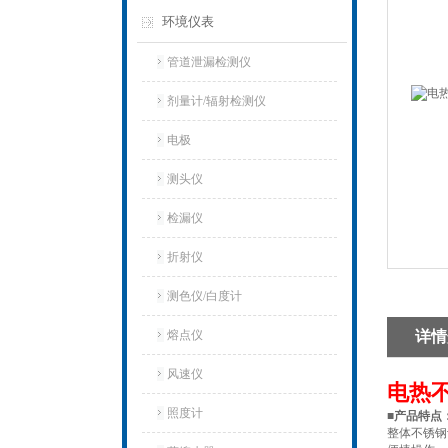
环境仪表
管道泄漏检测仪
剂量计/辐射检测仪
电极
测头仪
检漏仪
折射仪
测色仪/白度计
熔点仪
详情
风速仪
电热不锈
照度计
■产品特点
整体不锈钢