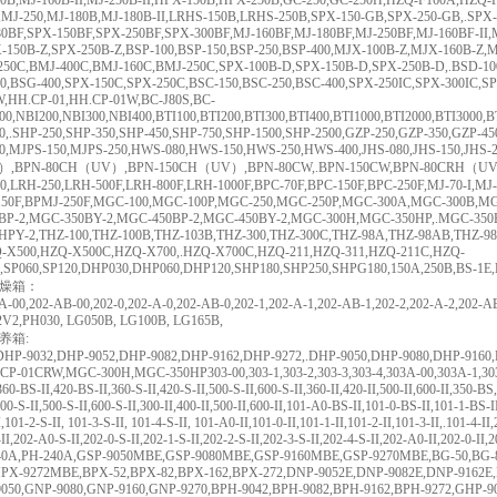
0B,MJ-160B-II,MJ-250B-II,HPX-150B,HPX-250B,GC-250,GC-250H,HZQ-F160A,HZQ-F2
0,MJ-250,MJ-180B,MJ-180B-II,LRHS-150B,LRHS-250B,SPX-150-GB,SPX-250-GB,.SP
0BF,SPX-150BF,SPX-250BF,SPX-300BF,MJ-160BF,MJ-180BF,MJ-250BF,MJ-160BF-II,
X-150B-Z,SPX-250B-Z,BSP-100,BSP-150,BSP-250,BSP-400,MJX-100B-Z,MJX-160B-Z,
250C,BMJ-400C,BMJ-160C,BMJ-250C,SPX-100B-D,SPX-150B-D,SPX-250B-D,.BSD-100
0,BSG-400,SPX-150C,SPX-250C,BSC-150,BSC-250,BSC-400,SPX-250IC,SPX-300IC,SPX
W,HH.CP-01,HH.CP-01W,BC-J80S,BC-
00,NBI200,NBI300,NBI400,BTI100,BTI200,BTI300,BTI400,BTI1000,BTI2000,BTI3000,BT
0,.SHP-250,SHP-350,SHP-450,SHP-750,SHP-1500,SHP-2500,GZP-250,GZP-350,GZP-4
50,MJPS-150,MJPS-250,HWS-080,HWS-150,HWS-250,HWS-400,JHS-080,JHS-150,JHS-
,BPN-80CH（UV）,BPN-150CH（UV）,BPN-80CW,.BPN-150CW,BPN-80CRH（UV
0,LRH-250,LRH-500F,LRH-800F,LRH-1000F,BPC-70F,BPC-150F,BPC-250F,MJ-70-I,MJ-7
150F,BPMJ-250F,MGC-100,MGC-100P,MGC-250,MGC-250P,MGC-300A,MGC-300B,M
BP-2,MGC-350BY-2,MGC-450BP-2,MGC-450BY-2,MGC-300H,MGC-350HP,.MGC-35
HPY-2,THZ-100,THZ-100B,THZ-103B,THZ-300,THZ-300C,THZ-98A,THZ-98AB,THZ-
-X500,HZQ-X500C,HZQ-X700,.HZQ-X700C,HZQ-211,HZQ-311,HZQ-211C,HZQ-
0,SP060,SP120,DHP030,DHP060,DHP120,SHP180,SHP250,SHPG180,150A,250B,BS-1E,
燥箱：
-A-00,202-AB-00,202-0,202-A-0,202-AB-0,202-1,202-A-1,202-AB-1,202-2,202-A-2,202-A
2V2,PH030, LG050B, LG100B, LG165B,
养箱:
DHP-9032,DHP-9052,DHP-9082,DHP-9162,DHP-9272,.DHP-9050,DHP-9080,DHP-9160
P-01CRW,MGC-300H,MGC-350HP303-00,303-1,303-2,303-3,303-4,303A-00,303A-1,30
60-BS-II,420-BS-II,360-S-II,420-S-II,500-S-II,600-S-II,360-II,420-II,500-II,600-II,350-
400-S-II,500-S-II,600-S-II,300-II,400-II,500-II,600-II,101-A0-BS-II,101-0-BS-II,101-1-BS-
I,101-2-S-II, 101-3-S-II, 101-4-S-II, 101-A0-II,101-0-II,101-1-II,101-2-II,101-3-II,.101-4
II,202-A0-S-II,202-0-S-II,202-1-S-II,202-2-S-II,202-3-S-II,202-4-S-II,202-A0-II,202-0-II
40A,PH-240A,GSP-9050MBE,GSP-9080MBE,GSP-9160MBE,GSP-9270MBE,BG-50,BG-
PX-9272MBE,BPX-52,BPX-82,BPX-162,BPX-272,DNP-9052E,DNP-9082E,DNP-9162E,
9050,GNP-9080,GNP-9160,GNP-9270,BPH-9042,BPH-9082,BPH-9162,BPH-9272,GHP-9