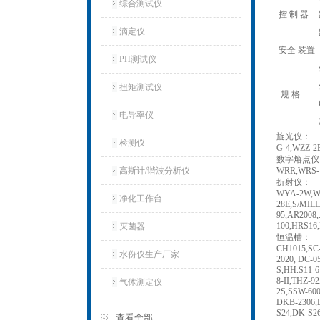
综合测试仪
控 制 器
滴定仪
安全 装置
PH测试仪
扭矩测试仪
规 格
电导率仪
旋光仪：
检测仪
G-4,WZZ-2
数字熔点仪
高斯计/谐波分析仪
WRR,WRS-1
折射仪：
WYA-2W,WY
净化工作台
28E,S/MIL
95,AR2008
100,HRS16
灭菌器
恒温槽：
CH1015,SC-
水份仪生产厂家
2020, DC-0
S,HH.S11-6
8-II,THZ-9
气体测定仪
2S,SSW-600
DKB-2306,
S24,DK-S2
查看全部