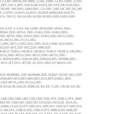
A,LHS-100CB,LHS-80HC-I,LHS-150HC-I,LHS-250HC-I,LHS-
0CL,BPS-250CA,BPS-250CB,DK-8AXX,DK-8AX,DK-8AD,DKZ-
-13H,MP-19H,MPG-100H,MPG-13A,MP-5,MP-10C,MP-20C,MP-
S-12,HWS-24,HWS-26,HWS-28,DKB-600B,DKB-8AB,TS-
 HH-S1, HH-S2, HH-S4,HH-S6,HH-S8,HH-4,HH-6,HH-8,HH-
B-3,101-4,101-A-4,101-AB-4,DHG-9030,DHG-9030A,DHG-
9036A,DHG-9076A,.DHG-9146A,DHG-9246A,DHG-
,DHG-9079A,DHG-9109A,DHG-9149A,DHG-9013A,DHG-
HG-9053A,JHG-9123A,JHG-
71,DHG-9071A,DHG-9141,DHG-9141A,DHG-9241,DHG-
0,DZF-6051,DZF-6052,DZF-6090,DZF-
0,BGZ-70,BGZ-140,BGZ-240,BGZ-76,BGZ-146,BGZ-246,DHG-
9015A,DHG-9035A,DHG-9055A,DHG-9075A,DHG-
PG-9050AH,BPG-9100AH,BPG-9200AH,BPG-9050BH,BPG-
,101A-2ET,101A-3ET,DC-82,105A,106A,107,8810A,GW-
DZF-6050MBE,.DZF-6020MBE,BZF-30,BZF-50,DZF-6021,DZF-
6500,BPZ-6033,BPZ-6063,BPZ-6123,BPZ-6500LC,BPZ-
A,GRX-9073A,GRX-9123A,GRX-
B,ZK-82B,ZK-82BB,ZK-82J,ZK-72,ZK-72B,ZK-025,ZK-
-250F,LRH-100E,LRH-150E,LRH-250E,SPX-250B-G,SPX-300B-
EF,MJ-150EF,MJ-250EF,MJ-150-II,MJ-250-II,DL-302A,DL-
40HE,SYQX-II,SFS-100Y,SFS-160Y,SFS-250Y,SFS-500Y,SFS-
-300,SPX-150B-II,SPX-250B-II,SPX-300B-II,MJ-160B,MJ-