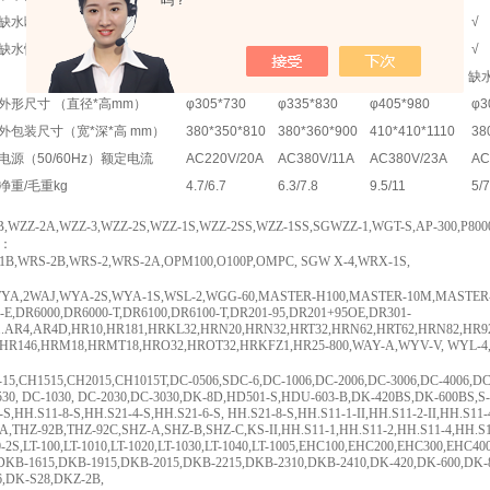
吗？
缺水断电
×
×
×
√
缺水恢复
×
×
×
√
无
缺
外形尺寸 （直径*高mm）
φ305*730
φ335*830
φ405*980
φ3
外包装尺寸（宽*深*高 mm）
380*350*810
380*360*900
410*410*1110
38
电源（50/60Hz）额定电流
AC220V/20A
AC380V/11A
AC380V/23A
AC
净重/毛重kg
4.7/6.7
6.3/7.8
9.5/11
5/7
B,WZZ-2A,WZZ-3,WZZ-2S,WZZ-1S,WZZ-2SS,WZZ-1SS,SGWZZ-1,WGT-S,AP-300,P8000, 
：
B,WRS-2B,WRS-2,WRS-2A,OPM100,O100P,OMPC, SGW X-4,WRX-1S,
A,2WAJ,WYA-2S,WYA-1S,WSL-2,WGG-60,MASTER-H100,MASTER-10M,MASTER-20M
L-E,DR6000,DR6000-T,DR6100,DR6100-T,DR201-95,DR201+95OE,DR301-
,..AR4,AR4D,HR10,HR181,HRKL32,HRN20,HRN32,HRT32,HRN62,HRT62,HRN82,HR
,HR146,HRM18,HRMT18,HRO32,HROT32,HRKFZ1,HR25-800,WAY-A,WYV-V, WYL-4,
15,CH1515,CH2015,CH1015T,DC-0506,SDC-6,DC-1006,DC-2006,DC-3006,DC-4006,DC-0
530, DC-1030, DC-2030,DC-3030,DK-8D,HD501-S,HDU-603-B,DK-420BS,DK-600BS,S-
-S,HH.S11-8-S,HH.S21-4-S,HH.S21-6-S, HH.S21-8-S,HH.S11-1-II,HH.S11-2-II,HH.S11-4-
2A,THZ-92B,THZ-92C,SHZ-A,SHZ-B,SHZ-C,KS-II,HH.S11-1,HH.S11-2,HH.S11-4,HH.S1
-2S,LT-100,LT-1010,LT-1020,LT-1030,LT-1040,LT-1005,EHC100,EHC200,EHC300,EHC4
DKB-1615,DKB-1915,DKB-2015,DKB-2215,DKB-2310,DKB-2410,DK-420,DK-600,DK
6,DK-S28,DKZ-2B,