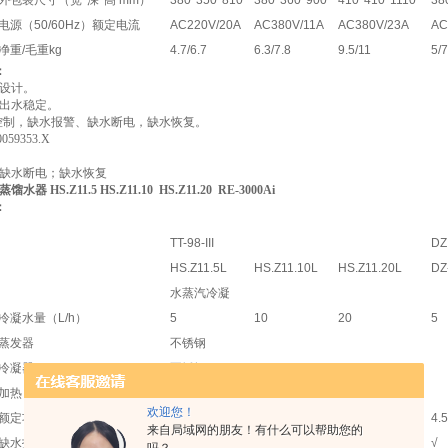
外包装尺寸（宽*深*高 mm）
380*350*810
380*360*900
410*410*1110
38
电源（50/60Hz）额定电流
AC220V/20A
AC380V/11A
AC380V/23A
AC
净重/毛重kg
4.7/6.7
6.3/7.8
9.5/11
5/7
：
设计。
出水稳定。
控制，缺水报警、缺水断电，缺水恢复。
059353.X
缺水断电；缺水恢复
器 HS.Z11.5 HS.Z11.10 HS.Z11.20 RE-3000Ai
数：
TT-98-III
DZ
HS.Z11.5L
HS.Z11.10L
HS.Z11.20L
DZ-
水蒸汽冷凝
冷凝水量（L/h）
5
10
20
5
蒸发器
不锈钢
冷凝器
不锈钢
加热 器
不锈钢加热管
欢迎您！
额定功率
4.5kw
7.5kw
15kw
4.
来自局域网的朋友！有什么可以帮助您的
缺水报警
×
×
×
√