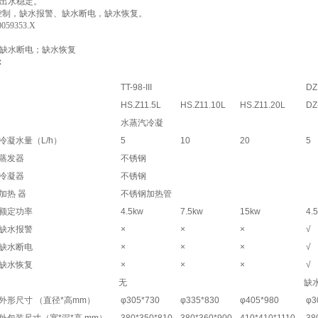
出水稳定。
控制，缺水报警、缺水断电，缺水恢复。
059353.X
缺水断电；缺水恢复
数：
TT-98-III
DZ
HS.Z11.5L
HS.Z11.10L
HS.Z11.20L
DZ-
水蒸汽冷凝
冷凝水量（L/h）
5
10
20
5
蒸发器
不锈钢
冷凝器
不锈钢
加热 器
不锈钢加热管
额定功率
4.5kw
7.5kw
15kw
4.
缺水报警
×
×
×
√
缺水断电
×
×
×
√
缺水恢复
×
×
×
√
无
缺
外形尺寸 （直径*高mm）
φ305*730
φ335*830
φ405*980
φ3