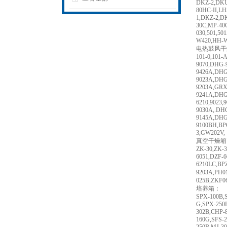
DKZ-2,DKU
80HC-II,L
1,DKZ-2,D
30C,MP-40
030,501,50
W420,HH-W
电热鼓风干
101-0,101-
9070,DHG-
9426A,DHG
9023A,DHG
9203A,GRX
9241A,DHG
6210,9023
9030A,.DH
9145A,DHG
9100BH,BPG
3,GW202V,
真空干燥箱
ZK-30,ZK-
6051,DZF-6
6210LC,BP
9203A,PH
025B,ZKF0
培养箱：
SPX-100B,
G,SPX-250B
302B,CHP-
160G,SFS-2