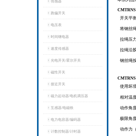
传感器
CMTRN
跑偏开关
开关平衡
电压表
将钢丝绳
时间继电器
拉绳压力
速度传感器
拉绳沿胶
光电开关/霍尔开关
钢丝绳按
磁性开关
CMTRN
接近开关
使用坏境
磁力起动器/电机调压器
相对温度
互感器/电磁铁
动作角度
极限角度
电力电容器/编码器
动作力（
计数控制器/计时器