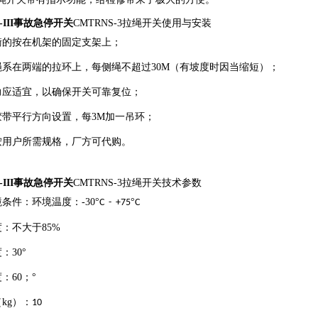
S-III事故急停开关
CMTRNS-3拉绳开关
使用与安装
的按在机架的固定支架上；
系在两端的拉环上，每侧绳不超过30M（有坡度时因当缩短）；
应适宜，以确保开关可靠复位；
带平行方向设置，每3M加一吊环；
用户所需规格，厂方可代购。
S-III事故急停开关
CMTRNS-3拉绳开关
技术参数
条件：环境温度：-30°
°
C - +75
C
：不大于85%
：30°
：60；°
kg）：
10