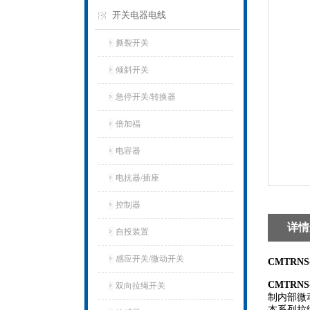
开关电器电线
撕裂开关
倾斜开关
急停开关/转换器
倍加福
电容器
电抗器/插座
控制器
详情
自投装置
感应开关/微动开关
CMTRN
CMTRN
双向拉绳开关
制内部微
本系列拉