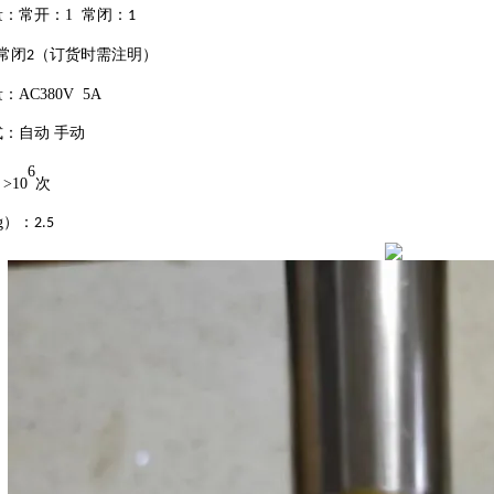
：常开：1 常闭：
1
常闭
（订货时需注明）
2
AC380V 5A
：自动 手动
6
>10
次
g）：
2.5