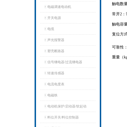
触电数量
电磁调速电动机
常开2：
开关电源
触电容量：
电缆
复位方式
声光报警器
可靠性：
塑壳断路器
重量（k
信号继电器/过流继电器
转速传感器
电流电度表
电磁铁
电动机保护/启动器/软起动
料位开关/料位控制器