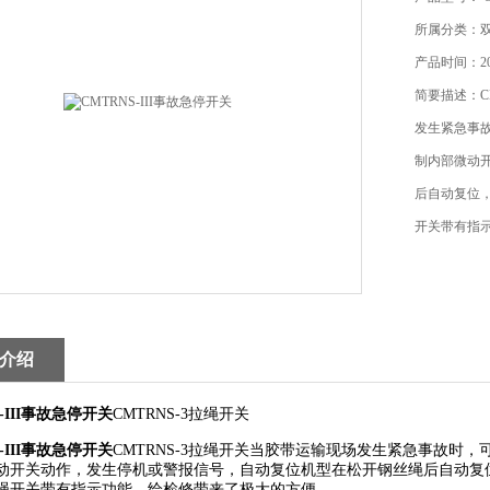
所属分类：
产品时间：202
简要描述：CM
发生紧急事
制内部微动
后自动复位
开关带有指
介绍
S-III事故急停开关
CMTRNS-3拉绳开关
S-III事故急停开关
CMTRNS-3拉绳开关当胶带运输现场发生紧急事故时
动开关动作，发生停机或警报信号，自动复位机型在松开钢丝绳后自动复
绳开关带有指示功能，给检修带来了极大的方便。