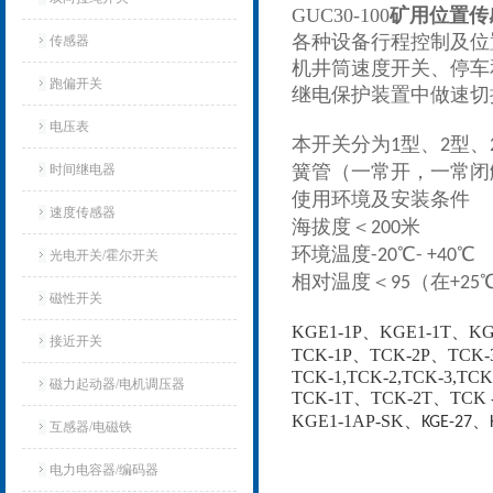
GUC30-100
矿用位置传感
各种设备行程控制及位
传感器
机井筒速度开关、停车
跑偏开关
继电保护装置中做速切
电压表
本开关分为1型、2型、
时间继电器
簧管（一常开，一常闭
使用环境及安装条件
速度传感器
海拔度＜200米
环境温度-20℃- +40℃
光电开关/霍尔开关
相对温度＜95（在+25
磁性开关
KGE1-1P、KGE1-1T、KGE
接近开关
TCK-1P、TCK-2P、TCK-
TCK-1,TCK-2,TCK-3,TCK
磁力起动器/电机调压器
TCK-1T、TCK-2T、TCK 
KGE1-1AP-SK、
KGE-27、
互感器/电磁铁
电力电容器/编码器