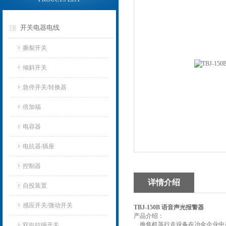
开关电器电线
撕裂开关
倾斜开关
急停开关/转换器
倍加福
电容器
电抗器/插座
控制器
详情介绍
自投装置
感应开关/微动开关
TBJ-150B 语音声光报警器
产品介绍：
推焦机等行走设备在冶金企业中是
双向拉绳开关