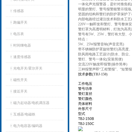
一体化声光报警器，是针对推焦机
明显的警灯、警号报警能警示现场
传感器
坚固的结构和警灯的防护罩保护了
内部电路经过灌注技术和防水工艺
跑偏开关
220V一触即发和警灯、警号整体
警灯罩为高透明材料，灯泡为高亮
电压表
警号有5W、25W，警灯有大型、
特点：
5W、25W报警音响(声音宏亮)
时间继电器
带不锈钢防护罩旋转警灯(高亮度、
防风雨电路工艺设计(防水、防尘、
速度传感器
警灯、警号一体化(安装简便)
交流220V触发即报警(操作简单)
光电开关/霍尔开关
三种报警声即“工程警报”、“短警报
技术参数(TBJ-150)
磁性开关
工作电压
警号功率
接近开关
警灯直径
警灯颜色
磁力起动器/电机调压器
亮体材料
外形尺寸
型式
互感器/电磁铁
TBJ-150B
TBJ-150C
电力电容器/编码器