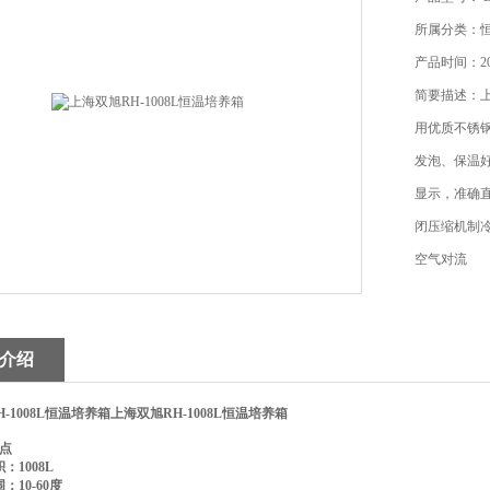
所属分类：
产品时间：202
简要描述：上
用优质不锈
发泡、保温
显示，准确
闭压缩机制
空气对流
介绍
-1008L恒温培养箱
上海双旭RH-1008L恒温培养箱
点
容积：1008L
：10-60度