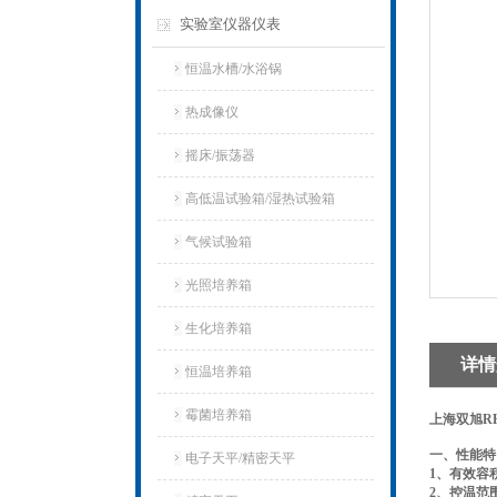
实验室仪器仪表
恒温水槽/水浴锅
热成像仪
摇床/振荡器
高低温试验箱/湿热试验箱
气候试验箱
光照培养箱
生化培养箱
详情
恒温培养箱
霉菌培养箱
上海双旭RH
一、
性能特
电子天平/精密天平
1、
有效
2、
控温范围