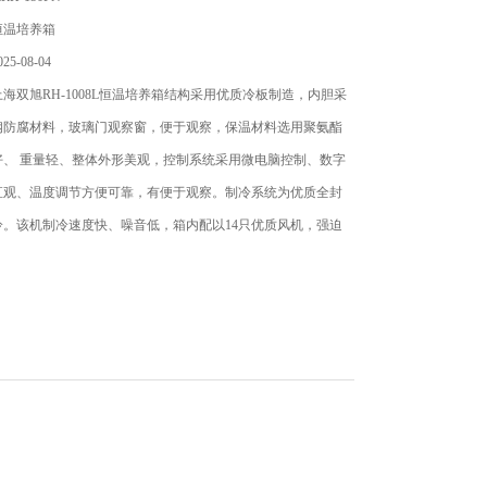
恒温培养箱
5-08-04
海双旭RH-1008L恒温培养箱结构采用优质冷板制造，内胆采
钢防腐材料，玻璃门观察窗，便于观察，保温材料选用聚氨酯
好、 重量轻、整体外形美观，控制系统采用微电脑控制、数字
直观、温度调节方便可靠，有便于观察。制冷系统为优质全封
冷。该机制冷速度快、噪音低，箱内配以14只优质风机，强迫