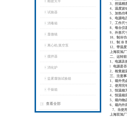
精密天平
3、
控温精
4、
温度波动
试验器
5、
加热
6、
电源电压
7、
工作尺寸
消毒箱
8、
每台仪
9、
外形尺寸：
显微镜
10、
制冷功
11、
制 冷
离心机/真空泵
12、
带温度
上海双旭厂家
搅拌器
二、
运转前
1、
电源及
l
电源是否
消化炉
2、
检查超
三、
注意事
盐雾腐蚀试验箱
1
、箱外壳
2
、使用完
干燥箱
3
、恒温箱
4
、恒温箱
5
、箱内物
查看全部
6
、箱
内
外
7
、当使用
上海双旭厂家