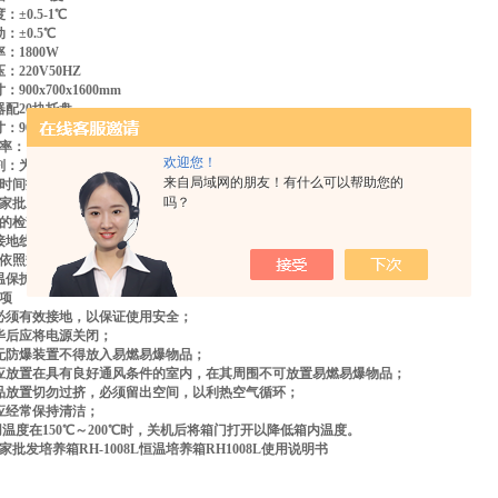
度：±0.5-1℃
：±0.5℃
功率：1800W
：220V50HZ
：900x700x1600mm
器配20块托盘
900x700x1600mm
率：1000W
欢迎您！
 剂：为R134a环保无氟制冷剂
来自局域网的朋友！有什么可以帮助您的
时间打印功能(培养箱制冷时指箱体温处于16-25度环境情况下）
吗？
批发培养箱RH-1008L恒温培养箱RH1008L使用说明书
的检查
接地线的确认
依照规格妥善连接，并确实接地。
温保护开关是否设定正确。
项
必须有效接地，以保证使用安全；
毕后应将电源关闭；
无防爆装置不得放入易燃易爆物品；
应放置在具有良好通风条件的室内，在其周围不可放置易燃易爆物品；
品放置切勿过挤，必须留出空间，以利热空气循环；
应经常保持清洁；
温度在150℃～200℃时，关机后将箱门打开以降低箱内温度。
批发培养箱RH-1008L恒温培养箱RH1008L使用说明书