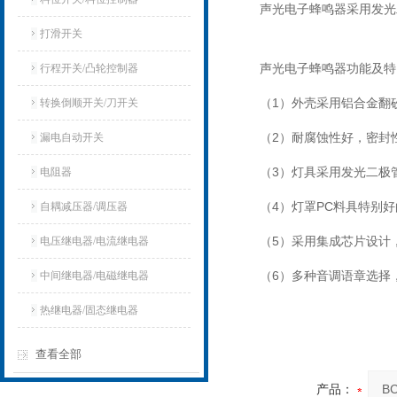
声光电子蜂鸣器采用发光
打滑开关
声光电子蜂鸣器功能及特
行程开关/凸轮控制器
（1）外壳采用铝合金翻
转换倒顺开关/刀开关
（2）耐腐蚀性好，密封
漏电自动开关
（3）灯具采用发光二极
电阻器
（4）灯罩PC料具特别
自耦减压器/调压器
（5）采用集成芯片设计
电压继电器/电流继电器
（6）多种音调语章选择
中间继电器/电磁继电器
热继电器/固态继电器
查看全部
产品：