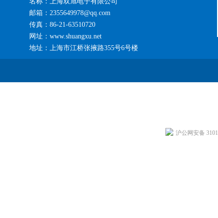
名称：上海双旭电子有限公司
邮箱：2355649978@qq.com
传真：86-21-63510720
网址：www.shuangxu.net
地址：上海市江桥张掖路355号6号楼
沪公网安备 31011