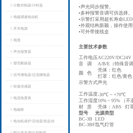
计数控制器/计时器
•声光同步报警。
•多种报警音调可供选择。
电磁调速电动机
•示警灯采用超长寿命LE
•外观结构新颖，操作使
开关电源
•可外带接线盒
电缆
主要技术参数
声光报警器
工作电压
AC220V/DC
塑壳断路器
音 调
A/B/E（特殊
壳体：红色
颜 色
信号继电器/过流继电器
灯罩：红色/黄
示警方式
声光
转速传感器
工作温度
-30℃ ~ +70℃
电流电度表
工作湿度
10% ~ 95% （
材 质
壳体：ABS 灯
电磁铁
型号
光源类型
BC-3B
LED
电动机保护/启动器/软起动
BC-3BF
氙气灯管
料位开关/料位控制器