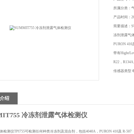
所属分类：
产品时间：202
简要描述：SU
冻剂泄露气体
PURON 410
带有Hight/
R22，R134A
传感器类型 电
包括备用传
介绍
MIT755 冷冻剂泄露气体检测仪
检测仪TPI755可检测任何种类冷冻剂及混合剂，包括4040A，PURON 410及 R-507（