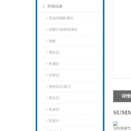
环境仪表
管道泄漏检测仪
剂量计/辐射检测仪
电极
测头仪
检漏仪
折射仪
测色仪/白度计
详情
熔点仪
风速仪
SUM
照度计
冻剂泄露气体