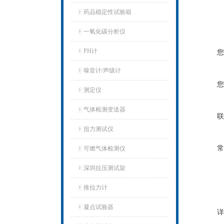
药品稳定性试验箱
一氧化碳分析仪
PH计
您
噪音计/声级计
您
测定仪
气体检测变送器
联
扭力测试仪
常
可燃气体检测仪
深圳拉压测试架
推拉力计
凝点试验器
详