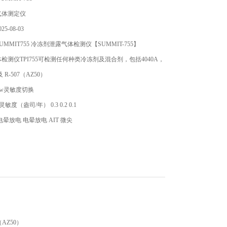
气体测定仪
5-08-03
MMIT755 冷冻剂泄露气体检测仪【SUMMIT-755】
检测仪TPI755可检测任何种类冷冻剂及混合剂，包括4040A，
及 R-507（AZ50）
Low灵敏度切换
灵敏度（盎司/年） 0.3 0.2 0.1
晕放电 电晕放电 AIT 微尖
感器
AZ50）