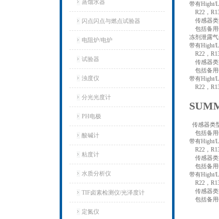
蒸馏水器
带有Hight
R22，R13
传感器类型
闪点闪点与燃点试验器
包括备用
冻剂泄露气体
电阻炉/电炉
带有Hight
R22，R13
试验器
传感器类型
包括备用传感
浊度仪
带有Hight
R22，R13
分光光度计
SUM
PH电极
传感器类型 
包括备用传感
酸碱计
带有Hight
R22，R13
粘度计
传感器类型
包括备用传感
水质分析仪
带有Hight
R22，R13
传感器类型
TIF卤素检测仪/光泽度计
包括备用
定氮仪