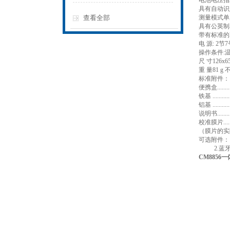
电池电压指
具有自动识
查看全部
测量模式单
具有公英制单
带有标准的R
电 源: 2
操作条件:温
尺 寸126x6
重 量81 g
标准附件：
便携盒........
铁基 ..........
铝基 ..........
说明书........
校准膜片......
（膜片的实
可选附件：1
2.蓝牙
CM8856