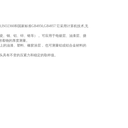
2360和国家标准GB4956,GB4957.它采用计算机技术,无
、搪瓷、铜、铝、锌、铬等） 。可应用于电镀层、油漆层、搪
附着物的厚度测量。
面上的油漆、塑料、橡胶涂层， 也可测量铝或铝合金材料的
测头具有不变的压紧力和稳定的取样值。