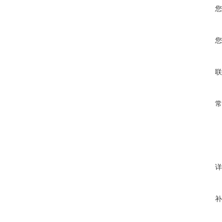
您
您
联
常
详
补