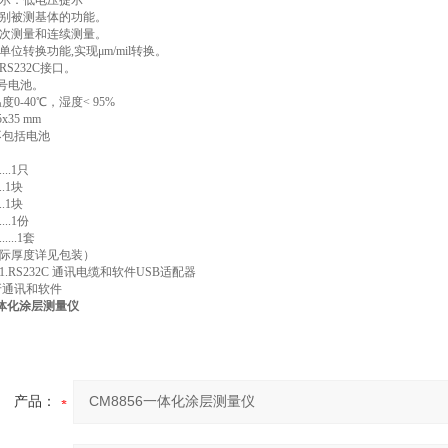
示：低电压提示
别被测基体的功能。
次测量和连续测量。
位转换功能,实现μm/mil转换。
S232C接口。
节7号电池。
度0-40℃，湿度< 95%
5x35 mm
 不包括电池
....1只
...1块
...1块
....1份
....1套
际厚度详见包装）
.RS232C 通讯电缆和软件USB适配器
通讯和软件
一体化涂层测量仪
产品：