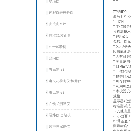
水准仪
产品简介
过程仪表校验仪
型号 CM-
1 . 特性
麦氏真空计
* 本仪器是
损检测技术
校准器/校正器
* F型探
瓷层、铝瓦
* NF型
冲击试验机
阳极氧化层
* 具有耐
频闪仪
* 测量范围
* 自动记
布氏硬度计
* 一体化结
* 数字背光
电火花检测仪/检漏仪
* 可存储9
* 利用可选
* 本仪器
洛氏硬度计
规格
显示器4位
在线式测温仪
标准测试范围0
（其他测量
经纬仪/全站仪
zui小曲面:F:
zui薄基底：0
测量精度:±1
超声波探伤仪