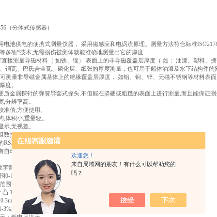
8856（分体式传感器）
用电池供电的便携式测量仪器， 采用磁感应和电涡流原理。测量方法符合标准ISO2178,ISO
等多项*技术,无需损伤被测体就能准确地测量出它的厚度.
头可直接测量导磁材料（ 如铁、镍） 表面上的非导磁覆盖层厚度（ 如： 油漆、塑料
、铜瓦、巴氏合金瓦、磷化层、纸张的厚度测量，也可用于船体油漆及水下结构件的
探头可测量非导磁金属基体上的绝缘覆盖层厚度， 如铝、铜、锌、无磁不锈钢等材料表
厚度。
磨硬质金属探针的弹簧导套式探头,不但能在坚硬或粗糙的表面上进行测量,而且能保证
宽,分辨率高。
忆校准值,方便使用。
构,体积小,重量轻。
显示,无视差。
9组数据通过测出平均值,zui大值和zui小值实现仪器的统计功能。
的RS232C软件和电缆,可与PC计算机通讯,实现数据的采集,处理,分析和打印功能。
设有自动关机， 实现省电功能。
欢迎您！
来自局域网的朋友！有什么可以帮助您的
数字背光液晶
吗？
-1250 um
范围可订制）
 凸 1.5mm/ 凹 25mm N: 凸 3mm/ 凹 50mm
.3mm分辨率: 0.1μm/1μm
-3%n或2.5μm