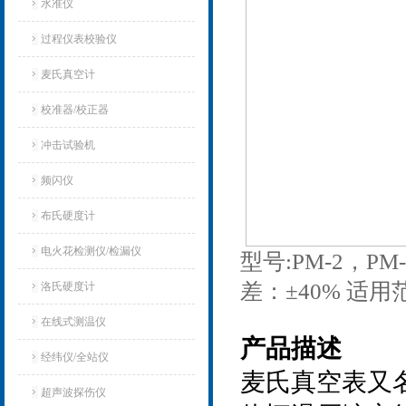
水准仪
过程仪表校验仪
麦氏真空计
校准器/校正器
冲击试验机
频闪仪
布氏硬度计
电火花检测仪/检漏仪
型号:PM-2，PM-
差：±40% 适
洛氏硬度计
在线式测温仪
产品描述
经纬仪/全站仪
麦氏真空表又
超声波探伤仪