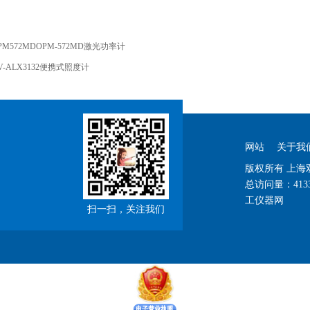
PM572MDOPM-572MD激光功率计
V-ALX3132便携式照度计
网站
关于我
版权所有 上
总访问量：
413
工仪器网
扫一扫，关注我们