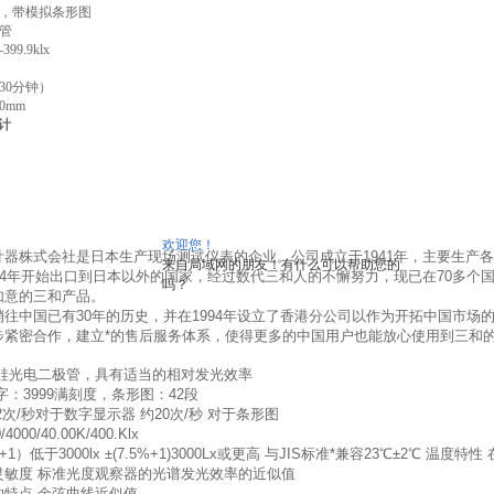
据点，带模拟条形图
管
399.9klx
30分钟）
0mm
计
欢迎您！
计器株式会社是日本生产现场测试仪表的企业。公司成立于1941年，主要生产
来自局域网的朋友！有什么可以帮助您的
954年开始出口到日本以外的国家，经过数代三和人的不懈努力，现已在70多
吗？
如意的三和产品。
往中国已有30年的历史，并在1994年设立了香港分公司以作为开拓中国市场的
步紧密合作，建立*的售后服务体系，使得更多的中国用户也能放心使用到三和
 硅光电二极管，具有适当的相对发光效率
字：3999满刻度，条形图：42段
2次/秒对于数字显示器 约20次/秒 对于条形图
4000/40.00K/400.Klx
%+1）低于3000lx ±(7.5%+1)3000Lx或更高 与JIS标准*兼容23℃±2℃ 
灵敏度 标准光度观察器的光谱发光效率的近似值
的特点 余弦曲线近似值