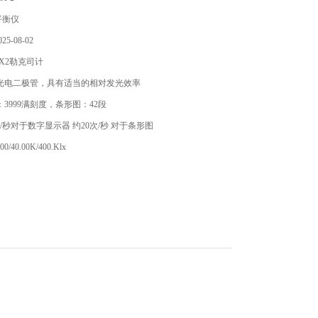
平衡仪
5-08-02
X2勒克司计
硅光电二极管，具有适当的相对发光效率
：3999满刻度，条形图：42段
/秒对于数字显示器 约20次/秒 对于条形图
00/40.00K/400.Klx