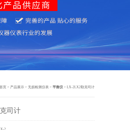
首页
>
产品展示
>
无损检测仪表
>
平衡仪
> LX-2LX2勒克司计
勒克司计
X-2