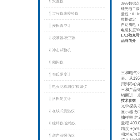
水准仪
3999数
硅光电二极
过程仪表校验仪
量程：0.1lx-
数据锁定
自动省电（
麦氏真空计
电缆长度90
LX2勒克司
校准器/校正器
品牌简介
冲击试验机
频闪仪
三和电气
布氏硬度计
表。从1
用到称心
电火花检测仪/检漏仪
三和产品销
销商进一
洛氏硬度计
技术参数
光学探头
在线式测温仪
显示器 数
抽样率 约
量程 400.0/
经纬仪/全站仪
精度 ±(5
相对光谱
超声波探伤仪
掠入射光