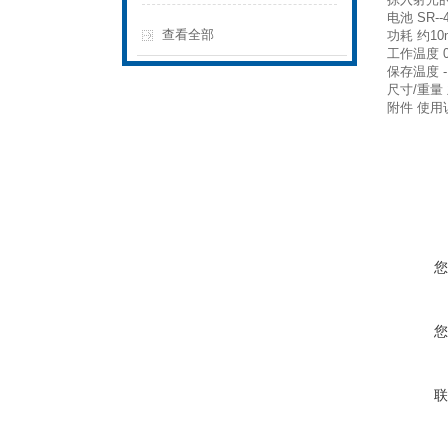
电池 SR--4
查看全部
功耗 约10
工作温度 0
保存温度 -
尺寸/重量 
附件 使用
您
您
联