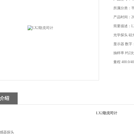
所属分类：
产品时间：202
简要描述：L
光学探头 
显示器 数字
抽样率 约2次
量程 400.0/40
介绍
LX2勒克司计
感器探头