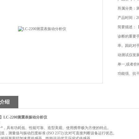
所属分类：测
产品时间：202
简要描述：【
诊断的重要
率。因此对
动测试仪发
单一,或者价
功能强、抗
介绍
】
LC-2200测震表振动分析仪
]
计*，具有功耗低、性能可靠、造型美观、使用携带极为方便的特点。
造，测量值与振动烈度标准 (ISO 2372) 比对可直接判断设备运行状态。
性的环形剪切加速度传感器，性能远远优于压缩式传感器。