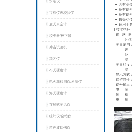
水准仪
● 具有高
● 备有信
过程仪表校验仪
● 备有信
● 按振动
麦氏真空计
● 适用于
[ 技术指标 
传 感 器
校准器/校正器
分体式电
测量范围：加速度
冲击试验机
速 度 0.01
位 移 0.0
频闪仪
温 度 0
测量精度：
温 度 
布氏硬度计
显示方式
保持特性
电火花检测仪/检漏仪
信号输出：交
电 源： 9
洛氏硬度计
体 积： 18
重 量： 2
在线式测温仪
经纬仪/全站仪
超声波探伤仪