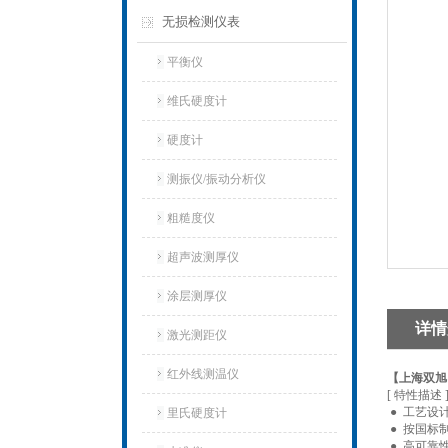
无损检测仪表
平衡仪
维氏硬度计
硬度计
测振仪/振动分析仪
粗糙度仪
超声波测厚仪
涂层测厚仪
详情
激光测距仪
红外线测温仪
【上海双旭
[ 特性描述 
● 工艺设
里氏硬度计
● 按国标制
● 高可靠