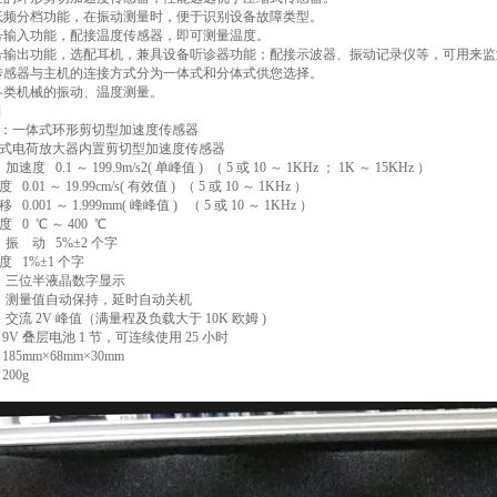
低频分档功能，在振动测量时，便于识别设备故障类型。
号输入功能，配接温度传感器，即可测量温度。
号输出功能，选配耳机，兼具设备听诊器功能；配接示波器、振动记录仪等，可用来
传感器与主机的连接方式分为一体式和分体式供您选择。
各类机械的振动、温度测量。
]
：一体式环形剪切型加速度传感器
荷放大器内置剪切型加速度传感器
 0.1 ～ 199.9m/s2( 单峰值 ) （ 5 或 10 ～ 1KHz ； 1K ～ 15KHz ）
 ～ 19.99cm/s( 有效值 ) （ 5 或 10 ～ 1KHz ）
01 ～ 1.999mm( 峰峰值 ) （ 5 或 10 ～ 1KHz ）
 ℃ ～ 400 ℃
振 动 5%±2 个字
1%±1 个字
：三位半液晶数字显示
：测量值自动保持，延时自动关机
流 2V 峰值（满量程及负载大于 10K 欧姆 )
V 叠层电池 1 节，可连续使用 25 小时
5mm×68mm×30mm
00g