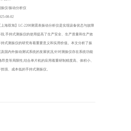
振仪/振动分析仪
5-08-02
上海双旭】LC-2200测震表振动分析仪是实现设备状态与故障
手段,手持式测振仪的使用提高了生产安全、生产质量和生产效
手持式测振仪的研究有着重要意义和实用价值。本文分析了振
展及国内外振动测试系统的发展状况,针对测振仪存在系统功能
格昂贵等局限性,结合单片机的应用着重研制精度高、体积小、
干扰强、成本低的手持式测振仪。