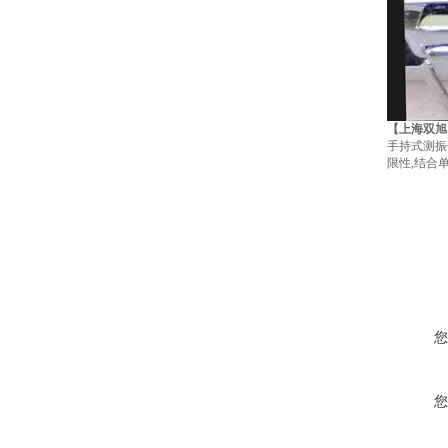
【上海双旭
手持式测振
限性,结合
您
您