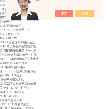
制器
DKT-A36/LQ
多少钱
制器
DKT-A36/LQ
活动
PT
两级跑偏开关带
LED
指示灯
开关优质
BKPT1-10-45
防爆两级
级跑偏开关
12-30
两级跑偏开关
J-SXKZQ-25M
接近开关
/01YG?
接近开关
MF41-30120PA
0-BM
两级跑偏开关哪家便宜
85-TH
两级跑偏开关安装方法
85-TH
两级跑偏开关功能介绍
GKH-304A
两级跑偏开关性能
530AB-W
两级跑偏开关缔造精
-45
两级跑偏开关优质
-30
两级跑偏控制器
证
EXKLT2-II
防爆双向拉绳开
关
FPKG-A00
优质
级跑偏开关安装方式
XG/HXZ
两级跑偏开关防偏报
关
NST1-12-30
主要用途
偏开关
DPP-KB-LG
关
DPK-12-30
拉绳开关急停开关
KLT2-12-30
跑偏传感器、
PP-I
两级跑偏开关、皮带防