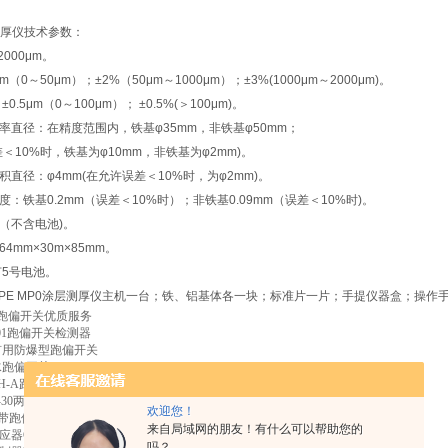
测厚仪技术参数：
2000μm。
m（0～50μm）；±2%（50μm～1000μm）；±3%(1000μm～2000μm)。
0.5μm（0～100μm）； ±0.5%(＞100μm)。
率直径：在精度范围内，铁基φ35mm，非铁基φ50mm；
＜10%时，铁基为φ10mm，非铁基为φ2mm)。
积直径：φ4mm(在允许误差＜10%时，为φ2mm)。
：铁基0.2mm（误差＜10%时）；非铁基0.09mm（误差＜10%时)。
g（不含电池)。
4mm×30m×85mm。
节5号电池。
COPE MP0涂层测厚仪主机一台；铁、铝基体各一块；标准片一片；手提仪器盒；操作
跑偏开关优质服务
01
跑偏开关检测器
矿用防爆型跑偏开关
水跑偏开关
H-A
跑偏开关
-30
两级跑偏开关
欢迎您！
带跑偏开关
来自局域网的朋友！有什么可以帮助您的
应器
CSJ-E80-50ANA??
吗？