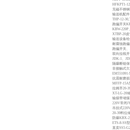
HFKPT1-12
无磁不锈钢
输送机配件
THP-12-30,
跑偏开关
KP
KBW-220P
XTBP-20
皮
输送设备给
耐腐蚀跑偏
跑偏开关、
双向拉线开
JDK-1
、
JD
隔爆断链保
非接触式欠
EM551091
抗震耐磨损
MFFP-15A
拉姆齐
20-3
XT-LG-20
输煤带堵煤
220V
常闭
J
吊挂式
220
20-39
料位
防爆
KBX-2
ETS-8-SS
型
直卖
SS5-G