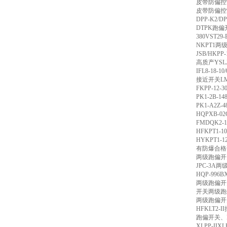
皮带防偏控
皮带防偏控
DPP-K2/D
DTPK
跑偏
380VST29-
NKPT1
两
JSB/HKPP-
高质产
YSL
IFL8-18-10
接近开关
L
FKPP-12-3
PK1-2B-14
PK1-A2Z-4
HQPXB-02
FMDQK2-1
HFKPT1-10
HYKPT1-12
有防爆合格
两级跑偏开
JPC-3A
两
HQP-996B
两级跑偏开
开关两级跑
两级跑偏开
HFKLT2-II
跑偏开关、
XLPP-IIXL