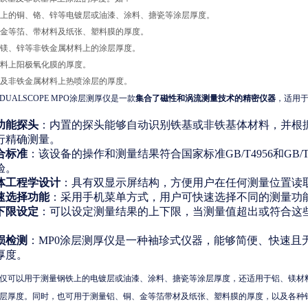
材料上的铜、铬、锌等电镀层或油漆、涂料、搪瓷等涂层厚度。
铜、金等箔、带材料及纸张、塑料膜的厚度。
铝、镁、锌等非铁金属材料上的涂层厚度。
镁材料上阳极氧化膜的厚度。
钢铁及非铁金属材料上热喷涂层的厚度。
UALSCOPE MPO涂层测厚仪是一款
集合了磁性和涡流测量技术的精密仪器
，适用
功能探头
：内置的探头能够自动识别铁基或非铁基体材料，并根
行精确测量。
合标准
：该设备的操作和测量结果符合国家标准GB/T4956和GB
验。
体工程学设计
：具有双显示屏结构，方便用户在任何测量位置读
速选择功能
：采用手机菜单方式，用户可快速选择不同的测量功
下限设定
：可以设定测量结果的上下限，当测量值超出或符合这
。
损检测
：MP0涂层测厚仪是一种袖珍式仪器，能够简便、快速且
厚度。
仅可以用于测量钢铁上的电镀层或油漆、涂料、搪瓷等涂层厚度，还适用于铝、镁材
层厚度。同时，也可用于测量铝、铜、金等箔带材及纸张、塑料膜的厚度，以及各种