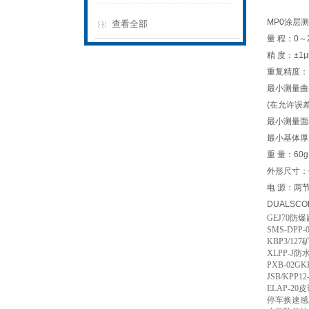
MP0涂层
查看全部
量 程：0～
精 度：±1μ
重复精度： ±
最小测量曲
(在允许误差
最小测量面
最小基体厚度
重 量：60
外形尺寸：6
电 源：两
DUALS
GEJ70
防爆
SMS-DPP-
KBP3/127
XLPP-J
防
PXB-02GK
JSB/KPP12
ELAP-20
皮
停车换速感