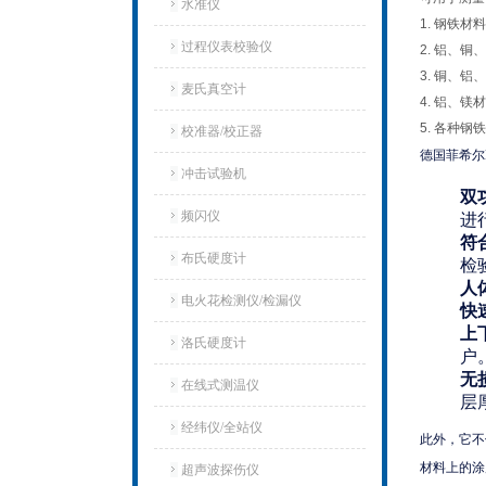
水准仪
1. 钢铁
过程仪表校验仪
2. 铝、
3. 铜、
麦氏真空计
4. 铝、
5. 各种
校准器/校正器
德国菲希尔D
冲击试验机
双
频闪仪
进
符
布氏硬度计
检
人
电火花检测仪/检漏仪
快
上
洛氏硬度计
户
无
在线式测温仪
层
经纬仪/全站仪
此外，它不
材料上的涂
超声波探伤仪