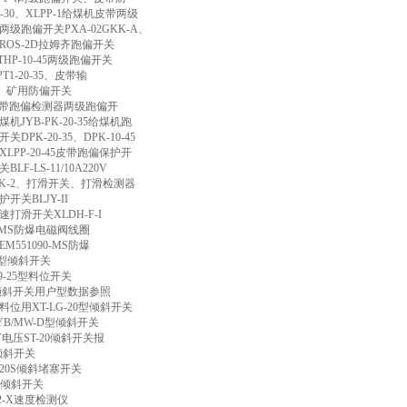
-30
、
XLPP-1
给煤机皮带两级
两级跑偏开关
PXA-02GKK-A
、
ROS-2D
拉姆齐跑偏开关
THP-10-45
两级跑偏开关
T1-20-35
、皮带输
、矿用防偏开关
带跑偏检测器两级跑偏开
煤机
JYB-PK-20-35
给煤机跑
开关
DPK-20-35
、
DPK-10-45
XLPP-20-45
皮带跑偏保护开
关
BLF-LS-11/10A220V
K-2
、打滑开关、打滑检测器
护开关
BLJY-II
速打滑开关
XLDH-F-I
-MS
防爆电磁阀线圈
EM551090-MS
防爆
型倾斜开关
9-25
型料位开关
倾斜开关用户型数据参照
料位用
XT-LG-20
型倾斜开关
YB/MW-D
型倾斜开关
V
电压
ST-20
倾斜开关报
倾斜开关
20S
倾斜堵塞开关
倾斜开关
2-X
速度检测仪