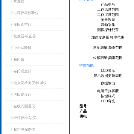
水准仪
产品型号
工作温度范围
过程仪表校验仪
工作湿度范围
测量误差
麦氏真空计
震动采集
测振探针配置
校准器/校正器
加速度测量 频率范围
速度测量 频率范围
冲击试验机
位移测量 频率范围
频闪仪
特殊功能
LCD
显示
布氏硬度计
显示数据更替周期
电火花检测仪/检漏仪
数据输出
电磁干扰屏蔽
洛氏硬度计
按键样式
LCD
背光
在线式测温仪
型号
产品
供电
经纬仪/全站仪
超声波探伤仪