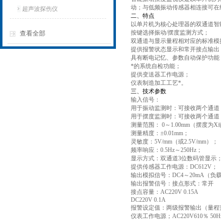
动；与低频振动传感器相连接可在
超声波探伤仪
二、
特点
以单片机为核心处理器的双通道智
按键选择振动/摆度监测方式；
查看全部
双通道与显示量程相对应的标准模
提供报警状态显示和常开接点输出
具有断电记忆、参数自动保护功能
*的系统自检功能；
提供变送器工作电源；
仪表制造加工工艺*。
三、技术参数
输入信号：
用于振动监测时：可接收两个通道
用于摆度监测时：可接收两个通道
测量范围： 0～1.00mm（摆度
测量精度：±0.01mm；
灵敏度：5V/mm（或2.5V/mm）；
频率响应：0.5Hz～250Hz；
显示方式：双通道3位数码管显示
提供传感器工作电源：DC612V；
输出模拟信号：DC4～20mA（负载
输出报警信号：接点形式：常开
接点容量：AC220V 0.15A
DC220V 0.1A
报警设定值：两级报警输出（量程
仪表工作电源；AC220V610％ 50H