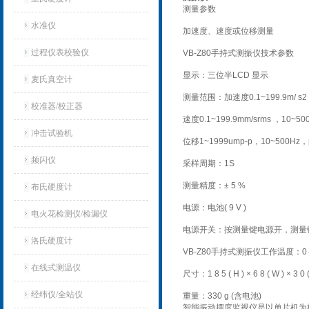
测量参数
水准仪
加速度、速度或位移测量
过程仪表校验仪
VB-Z80手持式测振仪技术参数
显示：三位半LCD 显示
麦氏真空计
测量范围：加速度0.1~199.9m/ s2 p
校准器/校正器
速度0.1~199.9mm/srms ，10~50
冲击试验机
位移1~1999ump-p，10~500Hz，p-
频闪仪
采样周期：1S
测量精度：± 5 %
布氏硬度计
电源：电池( 9 V )
电火花检测仪/检漏仪
电源开关：按测量键电源开，测量
洛氏硬度计
VB-Z80手持式测振仪工作温度：0～
在线式测温仪
尺寸：1 8 5 ( H ) × 6 8 ( W ) × 3 0 
经纬仪/全站仪
重量：330 g (含电池)
智能振动摆度监视仪是以单片机为