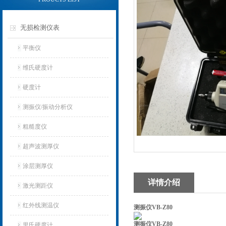
无损检测仪表
平衡仪
维氏硬度计
硬度计
测振仪/振动分析仪
粗糙度仪
超声波测厚仪
涂层测厚仪
详情介绍
激光测距仪
红外线测温仪
测振仪VB-Z80
测振仪VB-Z80
里氏硬度计