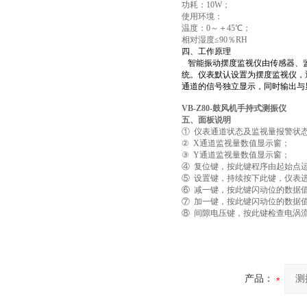
功耗：10W；
使用环境：
温度：0～＋45℃；
相对湿度≤90％RH
四、工作原理
智能振动摆度监视仪由传感器、监
统。仪表默认设置为摆度监视仪，
通道的信号独立显示，同时输出与
VB-Z80-鼓风机手持式测振仪
五、
面板说明
① 仪表通道状态及监视量报警状
② X通道监视量数值显示窗；
③ Y通道监视量数值显示窗；
④ 复位键，按此键程序由起始点
⑤ 设置键，持续按下此键，仪表
⑥ 减一键，按此键闪动位的数据值
⑦ 加一键，按此键闪动位的数据值
⑧ 间隙电压键，按此键检查电涡
产品：