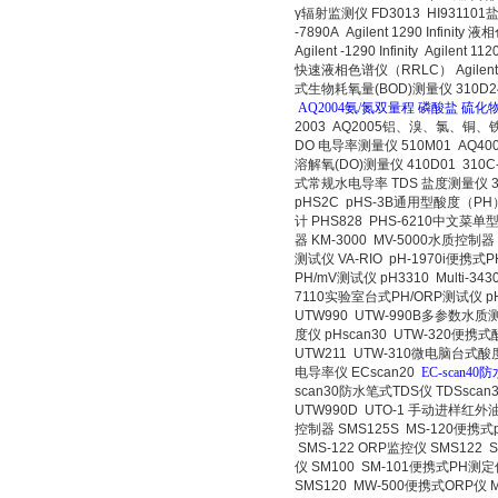
γ辐射监测仪 FD3013
HI931101
-7890A
Agilent 1290 Infinity 液
Agilent -1290 Infinity
Agilent 1
快速液相色谱仪（RRLC） Agilent 
式生物耗氧量(BOD)测量仪 310D2
AQ2004氨/氮双量程 磷酸盐 硫化物 
2003
AQ2005铝、溴、氯、铜、铁
DO 电导率测量仪 510M01
AQ4
溶解氧(DO)测量仪 410D01
310
式常规水电导率 TDS 盐度测量仪 3
pHS2C
pHS-3B通用型酸度（PH）
计 PHS828
PHS-6210中文菜单型
器 KM-3000
MV-5000水质控制器 
测试仪 VA-RIO
pH-1970i便携式P
PH/mV测试仪 pH3310
Multi-3
7110实验室台式PH/ORP测试仪 pH
UTW990
UTW-990B多参数水质测
度仪 pHscan30
UTW-320便携式
UTW211
UTW-310微电脑台式酸度
电导率仪 ECscan20
EC-scan4
scan30防水笔式TDS仪 TDSscan
UTW990D
UTO-1 手动进样红外油
控制器 SMS125
S
MS-120便携式
SMS-122 ORP监控仪 SMS122
S
仪 SM100
SM-101便携式PH测定仪
SMS120
MW-500便携式ORP仪 