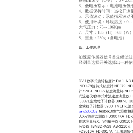
振动加速度（O-P）：0～2.0m/s2
3、低电压指示：电池电压低于
4、数据保持时间：当松开测
5、示值波动：示值指示波动
6、使用环境：环境温度：0～
大气压力：75～106Kpa
7、尺寸：185（H）×68（W）
8、重量：230g（含电池）
四、工作原理
加速度传感器信号首先经滤波
经测量选择开关选择出一种信号
DV-1数字式旋转粘度计 DV-1
NDJ
NDJ-79旋转式粘度计 NDJ79
N
计 SNB1
NDJ-5 粘度流量杯 NDJ
式流速仪/数字式水流速度测量仪 FP
3887L尘埃粒子计数器 3887-L
3
尘埃粒子计数器 3900
TMEH-1油
testo535CO2
testo610空气湿度和温
人X-γ辐射监测仪 FD3007KA
FD
携式宽量程Χ、γ剂量率仪 G3010
污染仪 TBM3DPAS9
AB-3210 
FD3010A
FD-3017A（土壤测氡仪