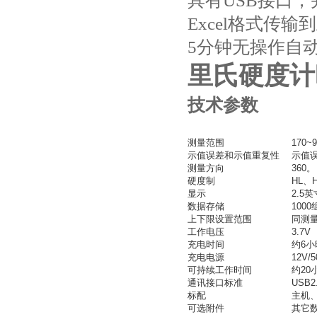
具有USB接口
Excel格式传
5分钟无操作自
里氏硬度计时
技术参数
测量范围
170~
示值误差和示值重复性
示值误
测量方向
360。
硬度制
HL、
显示
2.5
数据存储
100
上下限设置范围
同测
工作电压
3.7V
充电时间
约6小
充电电源
12V/
可持续工作时间
约20
通讯接口标准
USB2
标配
主机
可选附件
其它