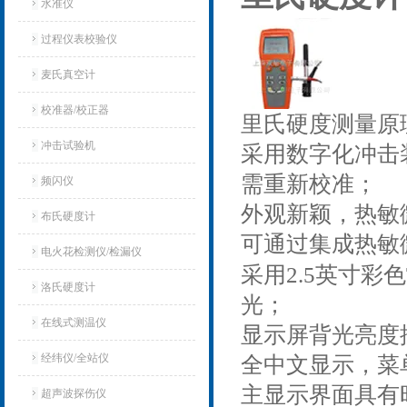
水准仪
过程仪表校验仪
麦氏真空计
校准器/校正器
里氏硬度测量原
冲击试验机
采用数字化冲击
需重新校准；
频闪仪
外观新颖，热敏
布氏硬度计
可通过集成热敏
电火花检测仪/检漏仪
采用2.5英寸彩色
洛氏硬度计
光；
在线式测温仪
显示屏背光亮度
经纬仪/全站仪
全中文显示，菜
主显示界面具有
超声波探伤仪